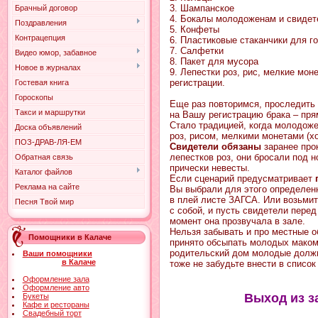
3. Шампанское
Брачный договор
4. Бокалы молодоженам и свиде
Поздравления
5. Конфеты
Контрацепция
6. Пластиковые стаканчики для г
7. Салфетки
Видео юмор, забавное
8. Пакет для мусора
Новое в журналах
9. Лепестки роз, рис, мелкие мо
регистрации.
Гостевая книга
Гороскопы
Еще раз повторимся, проследить 
Такси и маршрутки
на Вашу регистрацию брака – пр
Стало традицией, когда молодож
Доска объявлений
роз, рисом, мелкими монетами (хо
ПОЗ-ДРАВ-ЛЯ-ЕМ
Свидетели обязаны
заранее прок
лепестков роз, они бросали под 
Обратная связь
прически невесты.
Каталог файлов
Если сценарий предусматривает
Реклама на сайте
Вы выбрали для этого определенн
в плей листе ЗАГСА. Или возьми
Песня Твой мир
с собой, и пусть свидетели пере
момент она прозвучала в зале.
Нельзя забывать и про местные о
Помощники в Калаче
принято обсыпать молодых маком 
родительский дом молодые должн
Ваши помощники
в Калаче
тоже не забудьте внести в список
Оформление зала
Оформление авто
Выход из з
Букеты
Кафе и рестораны
Свадебный торт