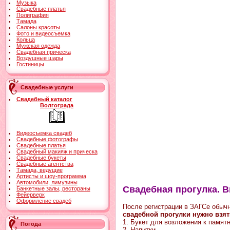
Музыка
Свадебные платья
Полиграфия
Тамада
Салоны красоты
Фото и видеосъемка
Кольца
Мужская одежда
Свадебная прическа
Воздушные шары
Гостиницы
Свадебные услуги
Свадебный каталог
Волгограда
Видеосъемка свадеб
Свадебные фотографы
Свадебные платья
Свадебный макияж и прическа
Свадебные букеты
Свадебные агентства
Тамада, ведущие
Артисты и шоу-программа
Автомобили, лимузины
Свадебная прогулка. В
Банкетные залы, рестораны
Фейерверк
Оформление свадеб
После регистрации в ЗАГСе обыч
свадебной прогулки нужно взят
1. Букет для возложения к памят
Погода
2. Напитки