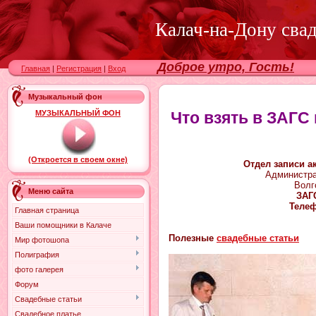
Калач-на-Дону сва
Доброе утро, Гость!
Главная
|
Регистрация
|
Вход
Музыкальный фон
МУЗЫКАЛЬНЫЙ ФОН
Что взять в ЗАГС
(Откроется в своем окне)
Отдел записи а
Администра
Волг
Меню сайта
ЗАГС
Телеф
Главная страница
Ваши помощники в Калаче
Полезные
свадебные статьи
Мир фотошопа
Полиграфия
фото галерея
Форум
Свадебные статьи
Свадебное платье