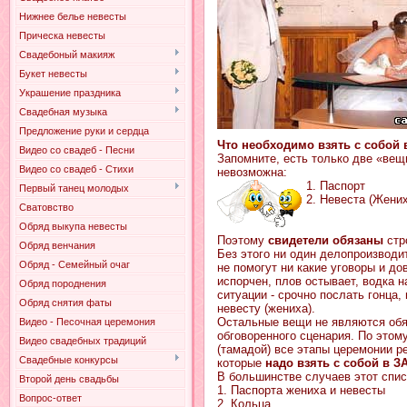
Нижнее белье невесты
Прическа невесты
Свадебоный макияж
Букет невесты
Украшение праздника
Свадебная музыка
Предложение руки и сердца
Что необходимо взять с собой 
Видео со свадеб - Песни
Запомните, есть только две «вещ
Видео со свадеб - Стихи
невозможна:
1. Паспорт
Первый танец молодых
2. Невеста (Жених
Сватовство
Обряд выкупа невесты
Поэтому
свидетели обязаны
стр
Обряд венчания
Без этого ни один делопроизводи
Обряд - Семейный очаг
не помогут ни какие уговоры и до
испорчен, плов остывает, водка 
Обряд породнения
ситуации - срочно послать гонца,
Обряд снятия фаты
невесту (жениха).
Остальные вещи не являются обя
Видео - Песочная церемония
обговоренного сценария. По этом
Видео свадебных традиций
(тамадой) все этапы церемонии р
Свадебные конкурсы
которые
надо взять с собой в З
В большинстве случаев этот спис
Второй день свадьбы
1. Паспорта жениха и невесты
Вопрос-ответ
2. Кольца