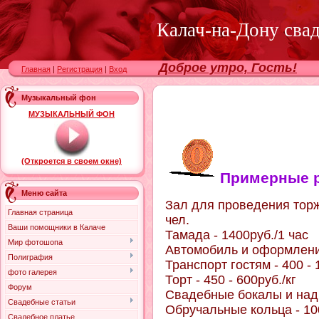
Калач-на-Дону сва
Доброе утро, Гость!
Главная
|
Регистрация
|
Вход
Музыкальный фон
МУЗЫКАЛЬНЫЙ ФОН
(Откроется в своем окне)
Примерные р
Меню сайта
Зал для проведения тор
Главная страница
чел.
Ваши помощники в Калаче
Тамада - 1400руб./1 час
Мир фотошопа
Автомобиль и оформление
Полиграфия
Транспорт гостям - 400 - 
фото галерея
Торт - 450 - 600руб./кг
Форум
Свадебные бокалы и надп
Свадебные статьи
Обручальные кольца - 1000
Свадебное платье