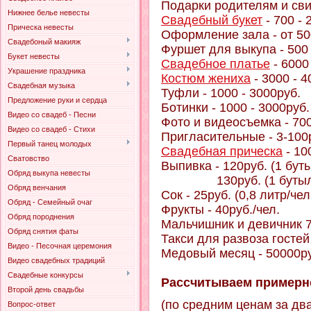
Подарки родителям и сви
Нижнее белье невесты
Свадебный букет
- 700 - 
Прическа невесты
Оформление зала - от 50
Свадебоный макияж
Фуршет для выкупа - 500 
Букет невесты
Свадебное платье
- 6000
Украшение праздника
Костюм жениха
- 3000 - 4
Свадебная музыка
Туфли - 1000 - 3000руб.
Предложение руки и сердца
Ботинки - 1000 - 3000руб.
Видео со свадеб - Песни
Фото и видеосъемка - 700
Видео со свадеб - Стихи
Пригласительные - 3-100р
Первый танец молодых
Свадебная прическа
- 10
Сватовство
Выпивка - 120руб. (1 бут
Обряд выкупа невесты
130руб. (1 бутылка/
Обряд венчания
Сок - 25руб. (0,8 ли
Обряд - Семейный очаг
Фрукты - 40руб./чел.
Обряд породнения
Мальчишник и девичник 
Обряд снятия фаты
Такси для развоза гостей 
Видео - Песочная церемония
Медовый месяц - 50000р
Видео свадебных традиций
Свадебные конкурсы
Рассчитываем примерно
Второй день свадьбы
(по средним ценам за два
Вопрос-ответ