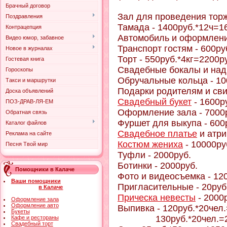
Брачный договор
Зал для проведения торж
Поздравления
Тамада - 1400руб.*12ч=1
Контрацепция
Автомобиль и оформление
Видео юмор, забавное
Транспорт гостям - 600ру
Новое в журналах
Торт - 550руб.*4кг=2200р
Гостевая книга
Свадебные бокалы и надп
Гороскопы
Обручальные кольца - 10
Такси и маршрутки
Подарки родителям и сви
Доска объявлений
Свадебный букет
- 1600р
ПОЗ-ДРАВ-ЛЯ-ЕМ
Оформление зала - 7000
Обратная связь
Фуршет для выкупа - 600
Каталог файлов
Свадебное платье
и атри
Реклама на сайте
Костюм жениха
- 10000ру
Песня Твой мир
Туфли - 2000руб.
Ботинки - 2000руб.
Помощники в Калаче
Фото и видеосъемка - 12
Ваши помощники
Пригласительные - 20руб
в Калаче
Прическа невесты
- 2000
Оформление зала
Оформление авто
Выпивка - 120руб.*20чел.
Букеты
130руб.*20чел.=260
Кафе и рестораны
Свадебный торт