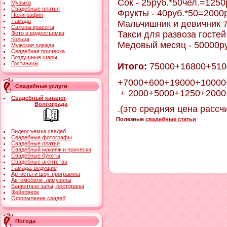
Сок - 25руб.*50чел.=1250
Музыка
Свадебные платья
Фрукты - 40руб.*50=2000
Полиграфия
Тамада
Мальчишник и девичник 
Салоны красоты
Такси для развоза госте
Фото и видеосъемка
Кольца
Медовый месяц - 50000р
Мужская одежда
Свадебная прическа
Воздушные шары
Гостиницы
Итого:
75000+16800+510
+7000+600+19000+10000
Свадебные услуги
+ 2000+5000+1250+2000
Свадебный каталог
Волгограда
.(это средняя цена расс
Полезные
свадебные статьи
Видеосъемка свадеб
Свадебные фотографы
Свадебные платья
Свадебный макияж и прическа
Свадебные букеты
Свадебные агентства
Тамада, ведущие
Артисты и шоу-программа
Автомобили, лимузины
Банкетные залы, рестораны
Фейерверк
Оформление свадеб
Погода