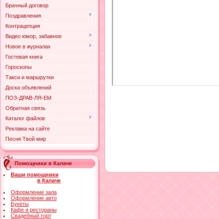
Брачный договор
Поздравления
Контрацепция
Видео юмор, забавное
Новое в журналах
Гостевая книга
Гороскопы
Такси и маршрутки
Доска объявлений
ПОЗ-ДРАВ-ЛЯ-ЕМ
Обратная связь
Каталог файлов
Реклама на сайте
Песня Твой мир
Помощники в Калаче
Ваши помощники
в Калаче
Оформление зала
Оформление авто
Букеты
Кафе и рестораны
Свадебный торт