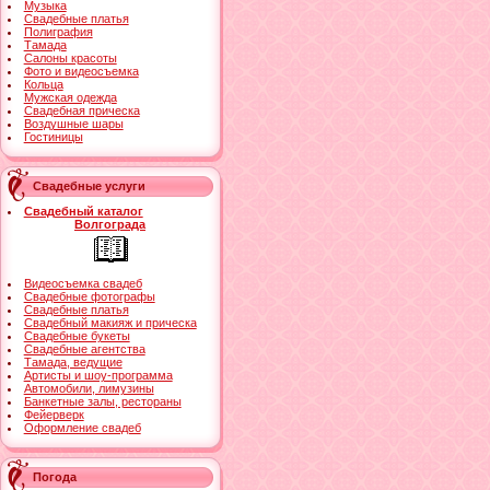
Музыка
Свадебные платья
Полиграфия
Тамада
Салоны красоты
Фото и видеосъемка
Кольца
Мужская одежда
Свадебная прическа
Воздушные шары
Гостиницы
Свадебные услуги
Свадебный каталог
Волгограда
Видеосъемка свадеб
Свадебные фотографы
Свадебные платья
Свадебный макияж и прическа
Свадебные букеты
Свадебные агентства
Тамада, ведущие
Артисты и шоу-программа
Автомобили, лимузины
Банкетные залы, рестораны
Фейерверк
Оформление свадеб
Погода