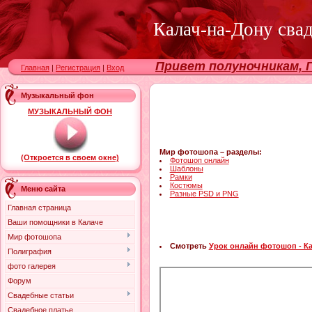
Калач-на-Дону сва
Привет полуночникам, Г
Главная
|
Регистрация
|
Вход
Музыкальный фон
МУЗЫКАЛЬНЫЙ ФОН
Мир фотошопа – разделы:
(Откроется в своем окне)
Фотошоп онлайн
Шаблоны
Рамки
Костюмы
Меню сайта
Разные PSD и PNG
Главная страница
Ваши помощники в Калаче
Мир фотошопа
Смотреть
Урок онлайн фотошоп - Как
Полиграфия
фото галерея
Форум
Свадебные статьи
Свадебное платье