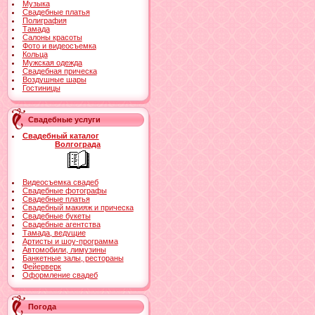
Музыка
Свадебные платья
Полиграфия
Тамада
Салоны красоты
Фото и видеосъемка
Кольца
Мужская одежда
Свадебная прическа
Воздушные шары
Гостиницы
Свадебные услуги
Свадебный каталог
Волгограда
Видеосъемка свадеб
Свадебные фотографы
Свадебные платья
Свадебный макияж и прическа
Свадебные букеты
Свадебные агентства
Тамада, ведущие
Артисты и шоу-программа
Автомобили, лимузины
Банкетные залы, рестораны
Фейерверк
Оформление свадеб
Погода