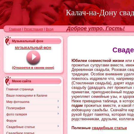
Калач-на-Дону сва
Доброе утро, Гость!
Главная
|
Регистрация
|
Вход
Музыкальный фон
МУЗЫКАЛЬНЫЙ ФОН
Сваде
Юбилеи совместной жизни
или
прожитых супругами вместе, имею
(Откроется в своем окне)
Деревянная свадьба, Розовая с
традиции. Особое внимание удел
повелось издревле что, например
Меню сайта
(Стеклянная свадьба), дарят изд
свадьбу (двадцать лет прожитых
Главная страница
приметам, преподнесённый подар
Ваши помощники в Калаче
укрепляет семейные узы, и здоро
Ниже приведена таблица, в кото
Мир фотошопа
годам
прожитых вместе, и какой 
Полиграфия
годовщину свадьбы
. Скачайте ка
рукой будет памятка, которая под
фото галерея
родственникам, друзьям, коллег
Форум
Свадебные статьи
Полезные
свадебные статьи
Свадебное платье