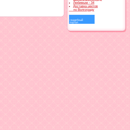
Любимым - 34
Доставка цветов
по Волгограду
свадебный
портал