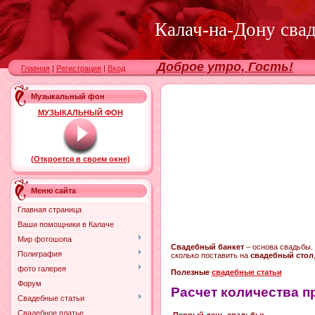
Калач-на-Дону сва
Доброе утро, Гость!
Главная
|
Регистрация
|
Вход
Музыкальный фон
МУЗЫКАЛЬНЫЙ ФОН
(Откроется в своем окне)
Меню сайта
Главная страница
Ваши помощники в Калаче
Мир фотошопа
Свадебный банкет
– основа свадьбы. 
Полиграфия
сколько поставить на
свадебный стол
фото галерея
Полезные
свадебные статьи
Форум
Расчет количества п
Свадебные статьи
Свадебное платье
Первый день свадьбы: