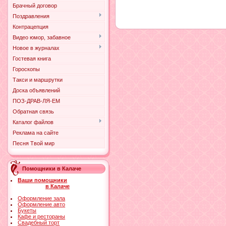
Брачный договор
Поздравления
Контрацепция
Видео юмор, забавное
Новое в журналах
Гостевая книга
Гороскопы
Такси и маршрутки
Доска объявлений
ПОЗ-ДРАВ-ЛЯ-ЕМ
Обратная связь
Каталог файлов
Реклама на сайте
Песня Твой мир
Помощники в Калаче
Ваши помощники
в Калаче
Оформление зала
Оформление авто
Букеты
Кафе и рестораны
Свадебный торт