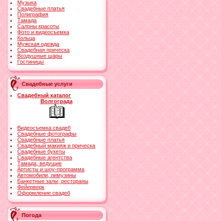
Музыка
Свадебные платья
Полиграфия
Тамада
Салоны красоты
Фото и видеосъемка
Кольца
Мужская одежда
Свадебная прическа
Воздушные шары
Гостиницы
Свадебные услуги
Свадебный каталог
Волгограда
Видеосъемка свадеб
Свадебные фотографы
Свадебные платья
Свадебный макияж и прическа
Свадебные букеты
Свадебные агентства
Тамада, ведущие
Артисты и шоу-программа
Автомобили, лимузины
Банкетные залы, рестораны
Фейерверк
Оформление свадеб
Погода