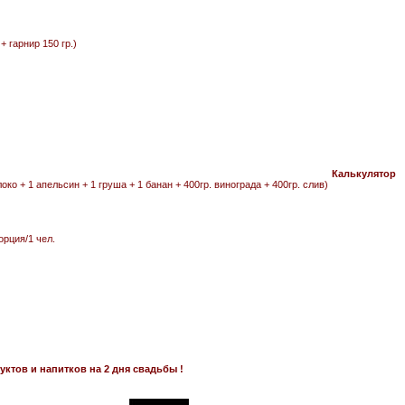
+ гарнир 150 гр.)
Калькулятор
око + 1 апельсин + 1 груша + 1 банан + 400гр. винограда + 400гр. слив)
орция/1 чел.
ктов и напитков на 2 дня свадьбы !