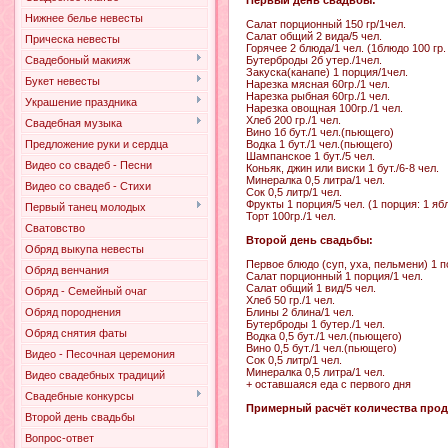
Нижнее белье невесты
Салат порционный 150 гр/1чел.
Салат общий 2 вида/5 чел.
Прическа невесты
Горячее 2 блюда/1 чел. (1блюдо 100 гр. 
Бутерброды 2б утер./1чел.
Свадебоный макияж
Закуска(канапе) 1 порция/1чел.
Букет невесты
Нарезка мясная 60гр./1 чел.
Нарезка рыбная 60гр./1 чел.
Украшение праздника
Нарезка овощная 100гр./1 чел.
Хлеб 200 гр./1 чел.
Свадебная музыка
Вино 1б бут./1 чел.(пьющего)
Водка 1 бут./1 чел.(пьющего)
Предложение руки и сердца
Шампанское 1 бут./5 чел.
Видео со свадеб - Песни
Коньяк, джин или виски 1 бут./6-8 чел.
Минералка 0,5 литра/1 чел.
Видео со свадеб - Стихи
Сок 0,5 литр/1 чел.
Фрукты 1 порция/5 чел. (1 порция: 1 ябл
Первый танец молодых
Торт 100гр./1 чел.
Сватовство
Второй день свадьбы:
Обряд выкупа невесты
Первое блюдо (суп, уха, пельмени) 1 п
Обряд венчания
Салат порционный 1 порция/1 чел.
Салат общий 1 вид/5 чел.
Обряд - Семейный очаг
Хлеб 50 гр./1 чел.
Блины 2 блина/1 чел.
Обряд породнения
Бутерброды 1 бутер./1 чел.
Обряд снятия фаты
Водка 0,5 бут./1 чел.(пьющего)
Вино 0,5 бут./1 чел.(пьющего)
Видео - Песочная церемония
Сок 0,5 литр/1 чел.
Минералка 0,5 литра/1 чел.
Видео свадебных традиций
+ оставшаяся еда с первого дня
Свадебные конкурсы
Примерный расчёт количества проду
Второй день свадьбы
Вопрос-ответ