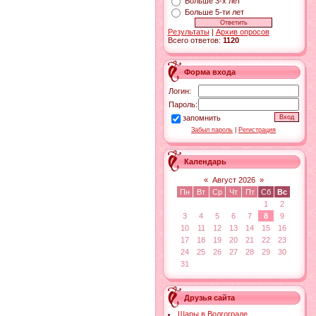
Больше 3-х лет
Больше 5-ти лет
Результаты
|
Архив опросов
Всего ответов:
1120
Форма входа
Логин:
Пароль:
запомнить
Забыл пароль
|
Регистрация
Календарь
«
Август 2026
»
Пн
Вт
Ср
Чт
Пт
Сб
Вс
1
2
3
4
5
6
7
8
9
10
11
12
13
14
15
16
17
18
19
20
21
22
23
24
25
26
27
28
29
30
31
Друзья сайта
Шары в Волгограде