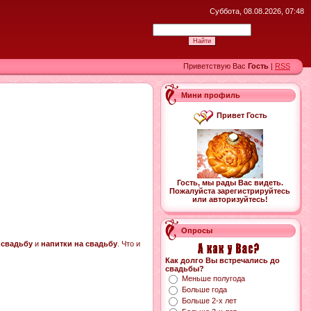
Суббота, 08.08.2026, 07:48
Приветствую Вас
Гость
|
RSS
Мини профиль
Привет Гость
Гость, мы рады Вас видеть.
Пожалуйста зарегистрируйтесь
или авторизуйтесь!
Опросы
 свадьбу
и
напитки на свадьбу
. Что и
Как долго Вы встречались до
свадьбы?
Меньше полугода
Больше года
Больше 2-х лет