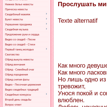
Прослушать ми
Нижнее белье невесты
Прическа невесты
Свадебоный макияж
Texte alternatif
Букет невесты
Украшение праздника
Свадебная музыка
Предложение руки и сердца
Видео со свадеб - Песни
Видео со свадеб - Стихи
Первый танец молодых
Сватовство
Обряд выкупа невесты
Как много девуш
Обряд венчания
Обряд - Семейный очаг
Как много ласко
Обряд породнения
Но лишь одно из
Обряд снятия фаты
тревожит,
Видео - Песочная церемония
Видео свадебных традиций
Унося покой и со
Свадебные конкурсы
влюблен.
Второй день свадьбы
Вопрос-ответ