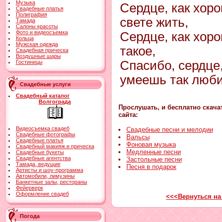
Музыка
Сердце, как хор
Свадебные платья
Полиграфия
свете жить,
Тамада
Салоны красоты
Фото и видеосъемка
Сердце, как хоро
Кольца
Мужская одежда
такое,
Свадебная прическа
Воздушные шары
Спасибо, сердце,
Гостиницы
умеешь так люби
Свадебные услуги
Свадебный каталог
Волгограда
Прослушать, и бесплатно скача
сайта:
Видеосъемка свадеб
Свадебные песни и мелодии
Свадебные фотографы
Вальсы
Свадебные платья
Фоновая музыка
Свадебный макияж и прическа
Медленные песни
Свадебные букеты
Свадебные агентства
Застольные песни
Тамада, ведущие
Песня в подарок
Артисты и шоу-программа
Автомобили, лимузины
Банкетные залы, рестораны
Фейерверк
Оформление свадеб
<<<Вернуться на
Погода