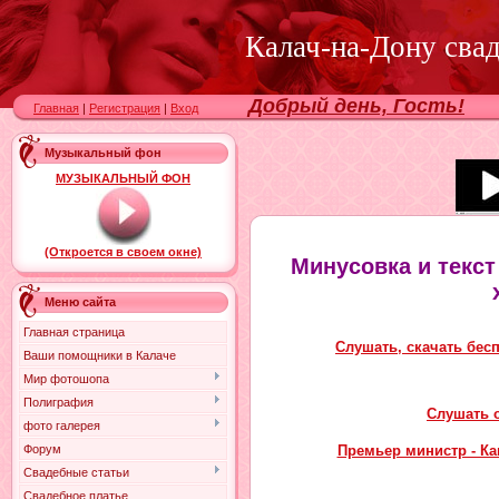
Калач-на-Дону сва
Добрый день, Гость!
Главная
|
Регистрация
|
Вход
Музыкальный фон
МУЗЫКАЛЬНЫЙ ФОН
(Откроется в своем окне)
Минусовка и текст
Меню сайта
Главная страница
Слушать, скачать бес
Ваши помощники в Калаче
Мир фотошопа
Полиграфия
Слушать о
фото галерея
Премьер министр - Ка
Форум
Свадебные статьи
Свадебное платье