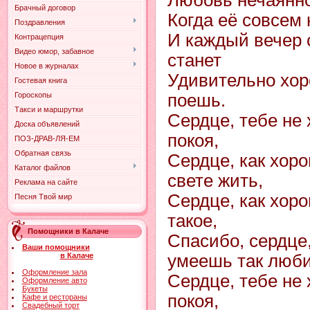
Любовь нечаянно
Брачный договор
Когда её совсем
Поздравления
И каждый вечер 
Контрацепция
Видео юмор, забавное
станет
Новое в журналах
Удивительно хор
Гостевая книга
Гороскопы
поешь.
Такси и маршрутки
Сердце, тебе не 
Доска объявлений
покоя,
ПОЗ-ДРАВ-ЛЯ-ЕМ
Обратная связь
Сердце, как хор
Каталог файлов
свете жить,
Реклама на сайте
Сердце, как хоро
Песня Твой мир
такое,
Помощники в Калаче
Спасибо, сердце,
Ваши помощники
в Калаче
умеешь так люби
Оформление зала
Сердце, тебе не 
Оформление авто
Букеты
покоя,
Кафе и рестораны
Свадебный торт