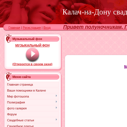
Калач-на-Дону сва
Привет полуночникам, Г
Главная
|
Регистрация
|
Вход
Музыкальный фон
МУЗЫКАЛЬНЫЙ ФОН
(Откроется в своем окне)
М
Меню сайта
Главная страница
Ваши помощники в Калаче
Мир фотошопа
Полиграфия
фото галерея
Форум
Свадебные статьи
Свадебное платье