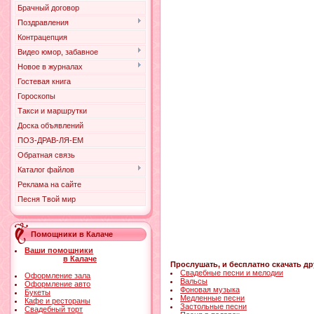
Брачный договор
Поздравления
Контрацепция
Видео юмор, забавное
Новое в журналах
Гостевая книга
Гороскопы
Такси и маршрутки
Доска объявлений
ПОЗ-ДРАВ-ЛЯ-ЕМ
Обратная связь
Каталог файлов
Реклама на сайте
Песня Твой мир
Помощники в Калаче
Ваши помощники
в Калаче
Прослушать, и бесплатно скачать др
Свадебные песни и мелодии
Оформление зала
Вальсы
Оформление авто
Фоновая музыка
Букеты
Медленные песни
Кафе и рестораны
Застольные песни
Свадебный торт