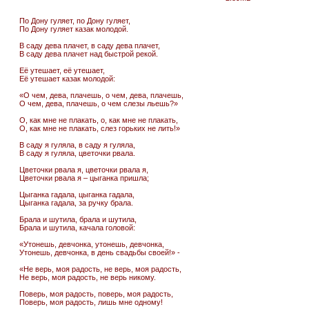
По Дону гуляет, по Дону гуляет,
По Дону гуляет казак молодой.
В саду дева плачет, в саду дева плачет,
В саду дева плачет над быстрой рекой.
Её утешает, её утешает,
Её утешает казак молодой:
«О чем, дева, плачешь, о чем, дева, плачешь,
О чем, дева, плачешь, о чем слезы льешь?»
О, как мне не плакать, о, как мне не плакать,
О, как мне не плакать, слез горьких не лить!»
В саду я гуляла, в саду я гуляла,
В саду я гуляла, цветочки рвала.
Цветочки рвала я, цветочки рвала я,
Цветочки рвала я – цыганка пришла;
Цыганка гадала, цыганка гадала,
Цыганка гадала, за ручку брала.
Брала и шутила, брала и шутила,
Брала и шутила, качала головой:
«Утонешь, девчонка, утонешь, девчонка,
Утонешь, девчонка, в день свадьбы своей!» -
«Не верь, моя радость, не верь, моя радость,
Не верь, моя радость, не верь никому.
Поверь, моя радость, поверь, моя радость,
Поверь, моя радость, лишь мне одному!