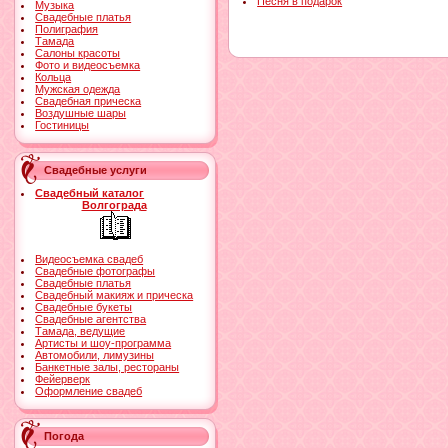
Песня в подарок
Музыка
Свадебные платья
Полиграфия
Тамада
Салоны красоты
Фото и видеосъемка
Кольца
Мужская одежда
Свадебная прическа
Воздушные шары
Гостиницы
Свадебные услуги
Свадебный каталог
Волгограда
Видеосъемка свадеб
Свадебные фотографы
Свадебные платья
Свадебный макияж и прическа
Свадебные букеты
Свадебные агентства
Тамада, ведущие
Артисты и шоу-программа
Автомобили, лимузины
Банкетные залы, рестораны
Фейерверк
Оформление свадеб
Погода