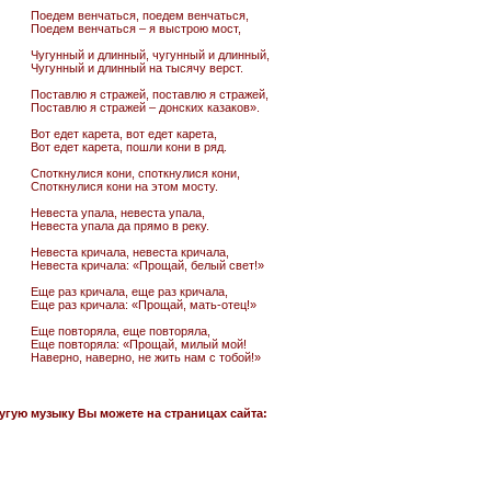
Поедем венчаться, поедем венчаться,
Поедем венчаться – я выстрою мост,
Чугунный и длинный, чугунный и длинный,
Чугунный и длинный на тысячу верст.
Поставлю я стражей, поставлю я стражей,
Поставлю я стражей – донских казаков».
Вот едет карета, вот едет карета,
Вот едет карета, пошли кони в ряд.
Споткнулися кони, споткнулися кони,
Споткнулися кони на этом мосту.
Невеста упала, невеста упала,
Невеста упала да прямо в реку.
Невеста кричала, невеста кричала,
Невеста кричала: «Прощай, белый свет!»
Еще раз кричала, еще раз кричала,
Еще раз кричала: «Прощай, мать-отец!»
Еще повторяла, еще повторяла,
Еще повторяла: «Прощай, милый мой!
Наверно, наверно, не жить нам с тобой!»
угую музыку Вы можете на страницах сайта: