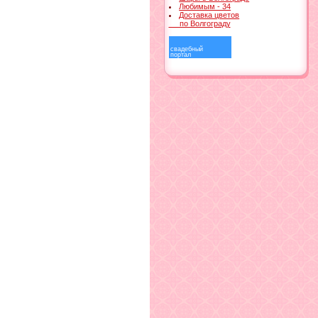
Любимым - 34
Доставка цветов
по Волгограду
свадебный
портал