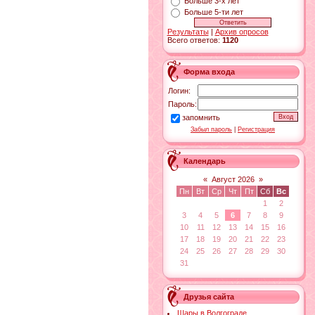
Больше 3-х лет
Больше 5-ти лет
Результаты
|
Архив опросов
Всего ответов:
1120
Форма входа
Логин:
Пароль:
запомнить
Забыл пароль
|
Регистрация
Календарь
«
Август 2026
»
Пн
Вт
Ср
Чт
Пт
Сб
Вс
1
2
3
4
5
6
7
8
9
10
11
12
13
14
15
16
17
18
19
20
21
22
23
24
25
26
27
28
29
30
31
Друзья сайта
Шары в Волгограде