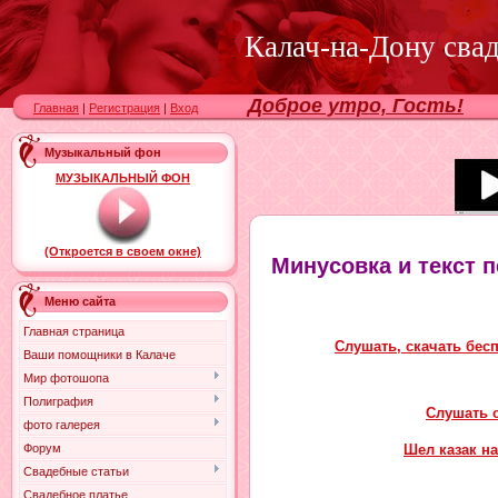
Калач-на-Дону сва
Доброе утро, Гость!
Главная
|
Регистрация
|
Вход
Музыкальный фон
МУЗЫКАЛЬНЫЙ ФОН
(Откроется в своем окне)
Минусовка и текст п
Меню сайта
Главная страница
Слушать, скачать бес
Ваши помощники в Калаче
Мир фотошопа
Полиграфия
Слушать о
фото галерея
Шел казак н
Форум
Свадебные статьи
Свадебное платье