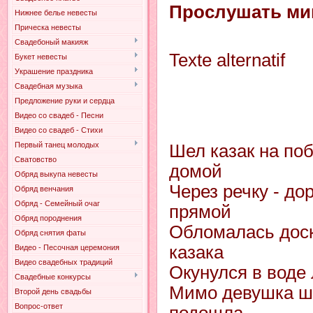
Прослушать ми
Нижнее белье невесты
Прическа невесты
Свадебоный макияж
Texte alternatif
Букет невесты
Украшение праздника
Свадебная музыка
Предложение руки и сердца
Видео со свадеб - Песни
Видео со свадеб - Стихи
Первый танец молодых
Шел казак на по
Сватовство
домой
Обряд выкупа невесты
Чеpез pечку - до
Обряд венчания
Обряд - Семейный очаг
пpямой
Обряд породнения
Обломалась доск
Обряд снятия фаты
казака
Видео - Песочная церемония
Видео свадебных традиций
Окунулся в воде
Свадебные конкурсы
Мимо девушка шл
Второй день свадьбы
Вопрос-ответ