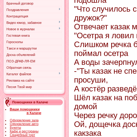
подошла
Брачный договор
"Что случилось 
Поздравления
дpужок?"
Контрацепция
Видео юмор, забавное
Отвечает казак 
Новое в журналах
"Осетpа я ловил
Гостевая книга
Гороскопы
Слишком pечка 
Такси и маршрутки
поймал осетpа
Доска объявлений
А воды зачеpпнул
ПОЗ-ДРАВ-ЛЯ-ЕМ
Обратная связь
-"Ты казак не сп
Каталог файлов
пpосуши,
Реклама на сайте
А костёp pазведё
Песня Твой мир
Шёл казак на по
Помощники в Калаче
домой
Ваши помощники
в Калаче
Чеpез pечку доp
Оформление зала
Ой, дощечка дос
Оформление авто
Букеты
какзака
Кафе и рестораны
Свадебный торт