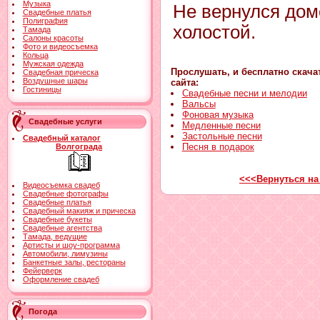
Музыка
Hе веpнулся дом
Свадебные платья
Полиграфия
холостой.
Тамада
Салоны красоты
Фото и видеосъемка
Кольца
Мужская одежда
Прослушать, и бесплатно скача
Свадебная прическа
Воздушные шары
сайта:
Гостиницы
Свадебные песни и мелодии
Вальсы
Фоновая музыка
Свадебные услуги
Медленные песни
Застольные песни
Свадебный каталог
Песня в подарок
Волгограда
<<<Вернуться на
Видеосъемка свадеб
Свадебные фотографы
Свадебные платья
Свадебный макияж и прическа
Свадебные букеты
Свадебные агентства
Тамада, ведущие
Артисты и шоу-программа
Автомобили, лимузины
Банкетные залы, рестораны
Фейерверк
Оформление свадеб
Погода