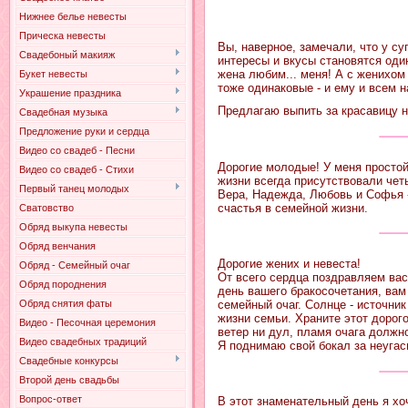
Нижнее белье невесты
Прическа невесты
Вы, наверное, замечали, что у су
Свадебоный макияж
интересы и вкусы становятся один
жена любим... меня! А с женихом 
Букет невесты
тоже одинаковые - и ему и всем н
Украшение праздника
Предлагаю выпить за красавицу н
Свадебная музыка
Предложение руки и сердца
Видео со свадеб - Песни
Дорогие молодые! У меня простой
Видео со свадеб - Стихи
жизни всегда присутствовали чет
Первый танец молодых
Вера, Надежда, Любовь и Софья -
счастья в семейной жизни.
Сватовство
Обряд выкупа невесты
Обряд венчания
Дорогие жених и невеста!
Обряд - Семейный очаг
От всего сердца поздравляем вас
Обряд породнения
день вашего бракосочетания, вам 
семейный очаг. Солнце - источник
Обряд снятия фаты
жизни семьи. Храните этот дорог
Видео - Песочная церемония
ветер ни дул, пламя очага должно
Видео свадебных традиций
Я поднимаю свой бокал за неугас
Свадебные конкурсы
Второй день свадьбы
Вопрос-ответ
В этот знаменательный день я хоч