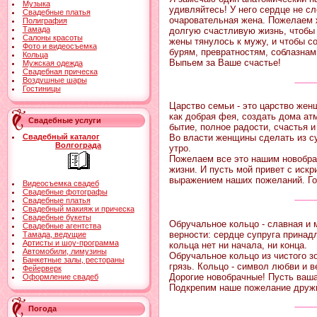
Музыка
удивляйтесь! У него сердце не сле
Свадебные платья
очаровательная жена. Пожелаем 
Полиграфия
Тамада
долгую счастливую жизнь, чтобы 
Салоны красоты
жены тянулось к мужу, и чтобы с
Фото и видеосъемка
бурям, превратностям, соблазнам
Кольца
Выпьем за Ваше счастье!
Мужская одежда
Свадебная прическа
Воздушные шары
Гостиницы
Царство семьи - это царство жен
как добрая фея, создать дома ат
Свадебные услуги
бытие, полное радости, счастья и
Свадебный каталог
Во власти женщины сделать из с
Волгограда
утро.
Пожелаем все это нашим новобра
жизни. И пусть мой привет с иск
выражением наших пожеланий. Го
Видеосъемка свадеб
Свадебные фотографы
Свадебные платья
Свадебный макияж и прическа
Свадебные букеты
Обручальное кольцо - славная и 
Свадебные агентства
верности: сердце супруга принад
Тамада, ведущие
Артисты и шоу-программа
кольца нет ни начала, ни конца.
Автомобили, лимузины
Обручальное кольцо из чистого зо
Банкетные залы, рестораны
грязь. Кольцо - символ любви и в
Фейерверк
Дорогие новобрачные! Пусть ваша
Оформление свадеб
Подкрепим наше пожелание друж
Погода