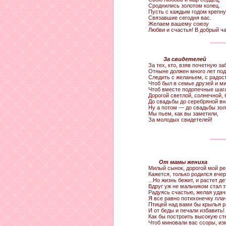
Сроднились золотом колец.
Пусть с каждым годом крепну
Связавшие сегодня вас.
Желаем вашему союзу
Любви и счастья! В добрый ча
За свидетелей
За тех, кто, взяв почетную за
Отныне должен много лет по
Следить с желаньем, с радост
Чтоб был в семье друзей и ми
Чтоб вместе подопечные шаг
Дорогой светлой, солнечной,
До свадьбы до серебряной вн
Ну а потом — до свадьбы зол
Мы пьем, как вы заметили,
За молодых свидетелей!
От мамы жениха
Милый сынок, дорогой мой ре
Кажется, только родился вчер
...Но жизнь бежит, и растет де
Вдруг уж не мальчиком стал т
Радуясь счастью, желая удач
Я все равно потихонечку плач
Птицей над вами бы крылья 
И от беды и печали избавить!
Как бы построить высокую ст
Чтоб миновали вас ссоры, из