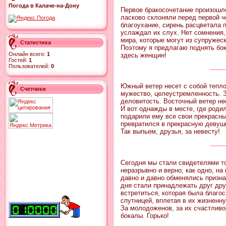
Погода в Калаче-на-Дону
Первое бракосочетание произошл
ласково склоняли перед первой ч
благоухание, сирень расцветала 
услаждал их слух. Нет сомнения,
мира, которые могут из супружес
Статистика
Поэтому я предлагаю поднять бо
Онлайн всего:
1
здесь женщин!
Гостей:
1
Пользователей:
0
Южный ветер несет с собой тепло
Счетчики
мужество, целеустремленность. 
деловитость. Восточный ветер не
И вот однажды в месте, где роди
подарили ему все свои прекрасны
превратился в прекрасную девушк
Так выпьем, друзья, за невесту!
Сегодня мы стали свидетелями то
неразрывно и верно, как одно, н
давно и давно обменялись призна
дня стали принадлежать друг друг
встретиться, которая была благос
спутницей, вплетая в их жизненну
За молодоженов, за их счастлив
бокалы. Горько!