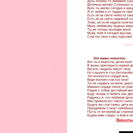
Дочь почему-то любимее сын
Доченька милая! Солнышко н
Всех ты милее сегодня и кра
Я от любви и от гордости таю!
Есть ли на свете невеста так
Есть ли на свете надежней с
Знаю, уж если надела колечк
Мужу любимому будешь верн
Ты же теперь молодая жена!
Мужу тебя я сегодня вручаю,
Счастье твое я ему поручаю!
От мамы невесты
Вот ты и выросла, дочка моя!
В жизнь приоткрыта первая д
Весело свадьба ликует твоя,
Но слышится стук беспокойно
Это волнуется сердце мое,
Видя воочию счастье твое!
Ты не сердись на меня, дорог
Мамино сердце покоя не знает
Рядом с тобою достойный жен
Буду теперь я любить вас дво
Радуюсь я, что любимая дочк
Мне привела вот такого сыноч
Будьте же счастливы, дети мо
Праздником станут семейные
Пусть от вечерней до утренне
Будем вам сладко, а вовсе не.
Вернуть