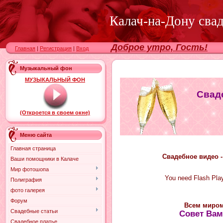
Калач-на-Дону сва
Доброе утро, Гость!
Главная
|
Регистрация
|
Вход
Музыкальный фон
МУЗЫКАЛЬНЫЙ ФОН
Свад
(Откроется в своем окне)
Меню сайта
Главная страница
Свадебное видео 
Ваши помощники в Калаче
Мир фотошопа
You need Flash Play
Полиграфия
фото галерея
Форум
Всем миром
Свадебные статьи
Совет Вам
Свадебное платье