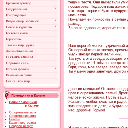
тещу и тестя. Они вырастили умн
Брачный договор
посмотреть. Недаром наш жених та
Поздравления
что теща - терни в букете супруже
мать зятю.
Контрацепция
Пожелаем ей приносить в семью д
Видео юмор, забавное
разлад.
Новое в журналах
За ваше здоровье, дорогие тесть 
Гостевая книга
Гороскопы
Наш дорогой жених - удачливый 
Такси и маршрутки
Он первый открыл звезду, причем 
Доска объявлений
уму - звезду первой величины.
ПОЗ-ДРАВ-ЛЯ-ЕМ
Так пусть эта звезда освещает е
преданности. Чтобы он всегда хот
Обратная связь
Гори, гори, моя звезда, звезда л
Каталог файлов
Ты у меня одна заветная, другой 
Реклама на сайте
Песня Твой мир
дорогие молодые! От всего сердц
брак и образованием семьи! Друж
Помощники в Калаче
человеческой жизни. Пусть ваша 
Живите в любви, счастье и радост
Ваши помощники
жизнерадостные дети, и будьте в
в Калаче
час, дорогие! Горько!
Оформление зала
Оформление авто
Букеты
Кафе и рестораны
Свадебный торт
Я замечаю один анатомический па