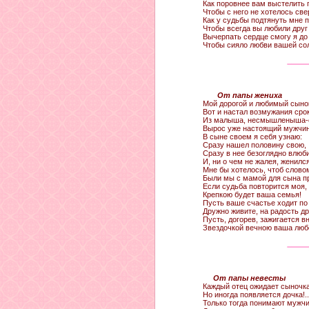
Как поровнее вам выстелить 
Чтобы с него не хотелось све
Как у судьбы подтянуть мне п
Чтобы всегда вы любили друг 
Вычерпать сердце смогу я до
Чтобы сияло любви вашей со
От папы жениха
Мой дорогой и любимый сыно
Вот и настал возмужания срок
Из малыша, несмышленыша-
Вырос уже настоящий мужчин
В сыне своем я себя узнаю:
Сразу нашел половину свою,
Сразу в нее безоглядно влюб
И, ни о чем не жалея, женился
Мне бы хотелось, чтоб слово
Были мы с мамой для сына п
Если судьба повторится моя,
Крепкою будет ваша семья!
Пусть ваше счастье ходит по 
Дружно живите, на радость др
Пусть, догорев, зажигается в
Звездочкой вечною ваша люб
От папы невесты
Каждый отец ожидает сыночка
Но иногда появляется дочка!..
Только тогда понимают мужч