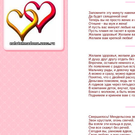
Запомните эту минуту навеки
Да будет священной она!
Теперь вы не просто жених и 
Отныне - вы муж и жена!
И пусть вас минуют любые на
Пусть пламя не гаснет в кров
Желаем здоровья! Желаем ва
Желаем вам крепкой любви!
Желаем здоровья, желаем дос
И душу друг другу отдать без 
Впрочем, оставьте немного и 
Их появление с радостью вст
Мальчику рады, и девочку жд
А можно и сразу, можно вдво
Понятно, что с двойней расх
Деньгами поможем, ведь не ч
А годиков эдак через пятьдес
В компании деток, внучат, пр
Бокал с молоком, а быть може
Поднимем и крикнем вам с го
«Горьк
Свершилось! Мендельсона зв
Звон хрусталя, огонь свечей.
Вы взяли эти кольца в руки,
Они все скажут без речей.
Сегодня вы, умножив вдвое,
Свою любовь и жар сердец,