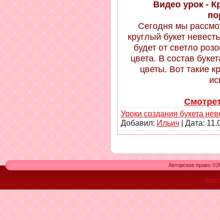
Видео урок - К
по
Сегодня мы рассмо
круглый букет невесты
будет от светло роз
цвета. В состав бук
цветы. Вот такие к
ис
Смотрет
Уроки создания букета не
Добавил:
Ильич
| Дата:
11.
Авторское право ©20
Конст