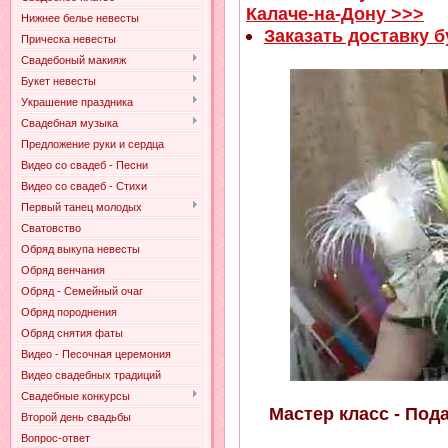
Калаче-на-Дону >>>
Нижнее белье невесты
Заказать доставку б
Прическа невесты
Свадебоный макияж
Букет невесты
Украшение праздника
Свадебная музыка
Предложение руки и сердца
Видео со свадеб - Песни
Видео со свадеб - Стихи
Первый танец молодых
Сватовство
Обряд выкупа невесты
Обряд венчания
Обряд - Семейный очаг
Обряд породнения
Обряд снятия фаты
Видео - Песочная церемония
Видео свадебных традиций
Свадебные конкурсы
Мастер класс - Под
Второй день свадьбы
Вопрос-ответ