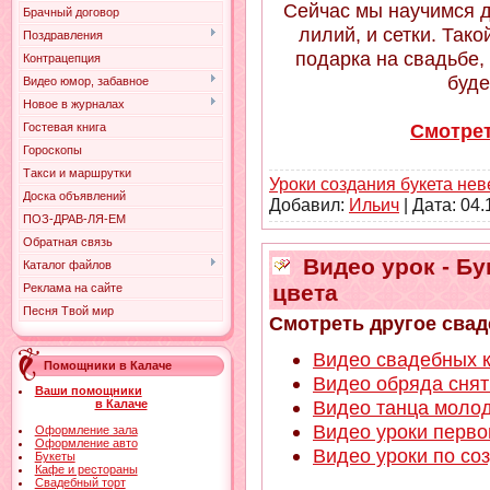
Сейчас мы научимся д
Брачный договор
лилий, и сетки. Так
Поздравления
подарка на свадьбе, 
Контрацепция
буде
Видео юмор, забавное
Новое в журналах
Смотрет
Гостевая книга
Гороскопы
Такси и маршрутки
Уроки создания букета не
Доска объявлений
Добавил:
Ильич
| Дата:
04.
ПОЗ-ДРАВ-ЛЯ-ЕМ
Обратная связь
Видео урок - Бу
Каталог файлов
цвета
Реклама на сайте
Песня Твой мир
Смотреть другое свад
Видео свадебных к
Помощники в Калаче
Видео обряда сня
Ваши помощники
Видео танца молод
в Калаче
Видео уроки перво
Оформление зала
Оформление авто
Видео уроки по со
Букеты
Кафе и рестораны
Свадебный торт