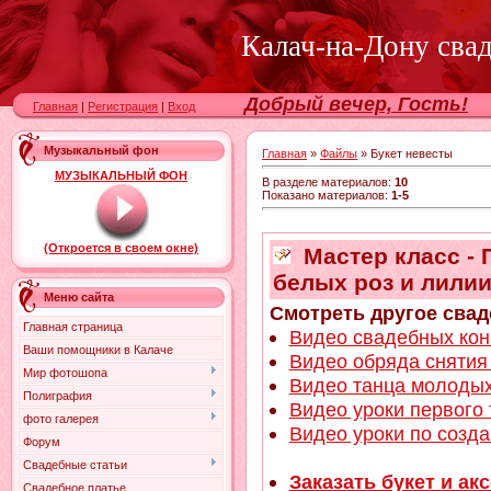
Калач-на-Дону сва
Добрый вечер, Гость!
Главная
|
Регистрация
|
Вход
Музыкальный фон
Главная
»
Файлы
» Букет невесты
МУЗЫКАЛЬНЫЙ ФОН
В разделе материалов
:
10
Показано материалов
:
1-5
(Откроется в своем окне)
Мастер класс - 
белых роз и лили
Меню сайта
Смотреть другое свад
Главная страница
Видео свадебных конк
Ваши помощники в Калаче
Видео обряда снятия
Мир фотошопа
Видео танца молодых
Полиграфия
Видео уроки первого
фото галерея
Видео уроки по созд
Форум
Свадебные статьи
Заказать букет и ак
Свадебное платье