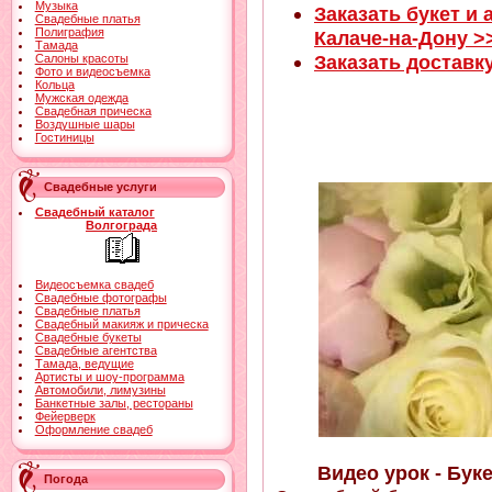
Музыка
Заказать букет и
Свадебные платья
Полиграфия
Калаче-на-Дону >
Тамада
Заказать доставк
Салоны красоты
Фото и видеосъемка
Кольца
Мужская одежда
Свадебная прическа
Воздушные шары
Гостиницы
Свадебные услуги
Свадебный каталог
Волгограда
Видеосъемка свадеб
Свадебные фотографы
Свадебные платья
Свадебный макияж и прическа
Свадебные букеты
Свадебные агентства
Тамада, ведущие
Артисты и шоу-программа
Автомобили, лимузины
Банкетные залы, рестораны
Фейерверк
Оформление свадеб
Видео урок - Бук
Погода