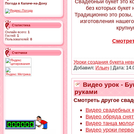
Свадебный букет это ко
Погода в Калаче-на-Дону
без которых букет
Традиционно это розы,
изготовления нашего
Статистика
крупную
Онлайн всего:
1
Гостей:
1
Пользователей:
0
Смотрет
Счетчики
Уроки создания букета не
Добавил:
Ильич
| Дата:
14.
Видео урок - Бу
руками
Смотреть другое свад
Видео свадебных к
Видео обряда сня
Видео танца молод
Видео уроки перво