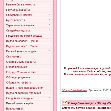
Нижнее белье невесты
Прическа невесты
Свадебоный макияж
Букет невесты
Украшение праздника
Свадебная музыка
Предложение руки и сердца
Видео со свадеб - Песни
Видео со свадеб - Стихи
Первый танец молодых
Сватовство
Обряд выкупа невесты
Обряд венчания
В древней Руси возвращаясь домой 
поколению. Сейчас
обряд заж
Обряд - Семейный очаг
В этом разделе размещены
видео р
Обряд породнения
Обряд снятия фаты
Видео - Песочная церемония
Обряд - Семейный очаг
| Просмотров: 8386 |
Видео свадебных традиций
Свадебные конкурсы
Свадебное видео - Обряд -С
Второй день свадьбы
Смотреть другое свадебное видео:
Вопрос-ответ