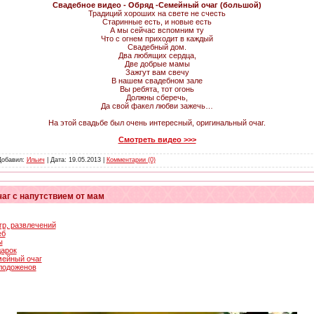
Свадебное видео - Обряд -Семейный очаг (большой)
Традиций хороших на свете не счесть
Старинные есть, и новые есть
А мы сейчас вспомним ту
Что с огнем приходит в каждый
Свадебный дом.
Два любящих сердца,
Две добрые мамы
Зажгут вам свечу
В нашем свадебном зале
Вы ребята, тот огонь
Должны сберечь,
Да свой факел любви зажечь…
На этой свадьбе был очень интересный, оригинальный очаг.
Смотреть видео >>>
 Добавил:
Ильич
| Дата:
19.05.2013
|
Комментарии (0)
аг с напутствием от мам
гр, развлечений
еб
ы
дарок
мейный очаг
олодоженов