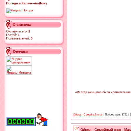
Погода в Калаче-на-Дону
Статистика
Онлайн всего:
1
Гостей:
1
Пользователей:
0
Счетчики
«Всегда женщина была хранительнице
Обряд - Семейный очаг
| Просмотров: 3751 |
Обряд - Семейный очаг - Ма