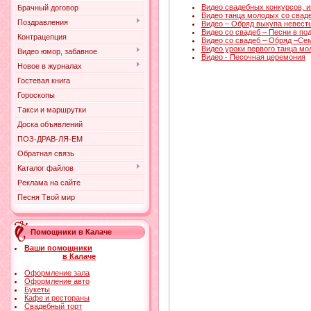
Видео свадебных конкурсов, и
Брачный договор
Видео танца молодых со свад
Поздравления
Видео – Обряд выкупа невест
Видео со свадеб – Песни в по
Контрацепция
Видео со свадеб – Обряд –Се
Видео уроки первого танца м
Видео юмор, забавное
Видео - Песочная церемония
Новое в журналах
Гостевая книга
Гороскопы
Такси и маршрутки
Доска объявлений
ПОЗ-ДРАВ-ЛЯ-ЕМ
Обратная связь
Каталог файлов
Реклама на сайте
Песня Твой мир
Помощники в Калаче
Ваши помощники
в Калаче
Оформление зала
Оформление авто
Букеты
Кафе и рестораны
Свадебный торт