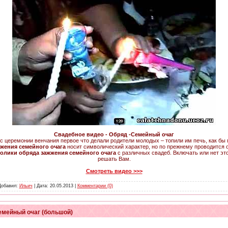
Свадебное видео - Обряд -Семейный очаг
с церемонии венчания первое что делали родители молодых – топили им печь, как бы 
жения семейного очага
носит символический характер, но по прежнему проводится о
олики обряда зажжения семейного очага
с различных свадеб. Включать или нет эт
решать Вам.
Смотреть видео >>>
 Добавил:
Ильич
| Дата:
20.05.2013
|
Комментарии (0)
емейный очаг (большой)