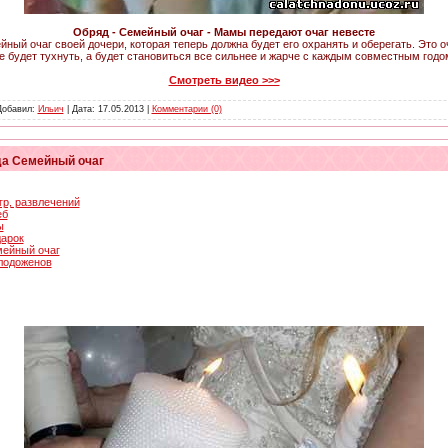
Обряд - Семейный очаг - Мамы передают очаг невесте
йный очаг своей дочери, которая теперь должна будет его охранять и оберегать. Это 
не будет тухнуть, а будет становиться все сильнее и жарче с каждым совместным го
Смотреть видео >>>
 Добавил:
Ильич
| Дата:
17.05.2013
|
Комментарии (0)
а Семейный очаг
гр, развлечений
еб
ы
дарок
мейный очаг
олодоженов