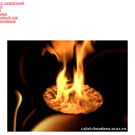
гр, развлечений
еб
ы
дарок
мейный очаг
олодоженов