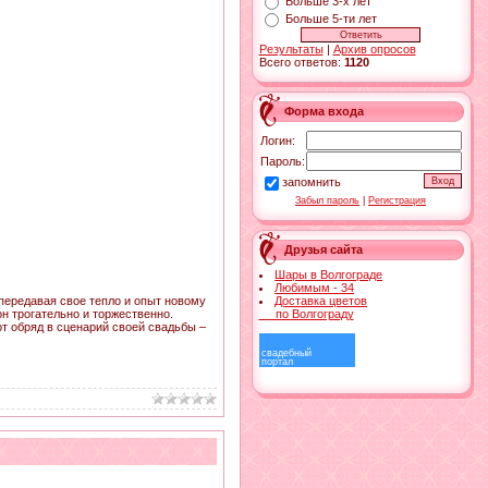
Больше 3-х лет
Больше 5-ти лет
Результаты
|
Архив опросов
Всего ответов:
1120
Форма входа
Логин:
Пароль:
запомнить
Забыл пароль
|
Регистрация
Друзья сайта
Шары в Волгограде
Любимым - 34
Доставка цветов
передавая свое тепло и опыт новому
по Волгограду
н трогательно и торжественно.
от обряд в сценарий своей свадьбы –
свадебный
портал