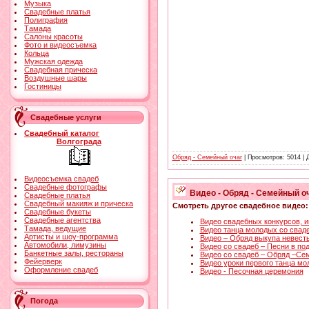
Музыка
Свадебные платья
Полиграфия
Тамада
Салоны красоты
Фото и видеосъемка
Кольца
Мужская одежда
Свадебная прическа
Воздушные шары
Гостиницы
Свадебные услуги
Свадебный каталог
Волгограда
Обряд - Семейный очаг
| Просмотров: 5014 |
Видеосъемка свадеб
Свадебные фотографы
Видео - Обряд - Семейный оч
Свадебные платья
Свадебный макияж и прическа
Смотреть другое свадебное видео:
Свадебные букеты
Свадебные агентства
Видео свадебных конкурсов, и
Тамада, ведущие
Видео танца молодых со свад
Артисты и шоу-программа
Видео – Обряд выкупа невест
Автомобили, лимузины
Видео со свадеб – Песни в по
Банкетные залы, рестораны
Видео со свадеб – Обряд –Се
Фейерверк
Видео уроки первого танца м
Оформление свадеб
Видео - Песочная церемония
Погода