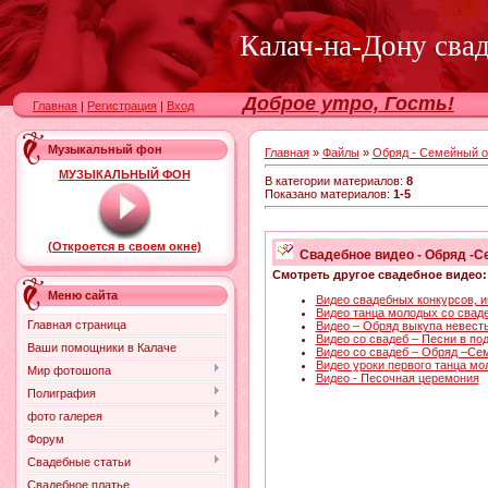
Калач-на-Дону сва
Доброе утро, Гость!
Главная
|
Регистрация
|
Вход
Музыкальный фон
Главная
»
Файлы
»
Обряд - Семейный о
МУЗЫКАЛЬНЫЙ ФОН
В категории материалов
:
8
Показано материалов
:
1-5
(Откроется в своем окне)
Свадебное видео - Обряд -С
Смотреть другое свадебное видео:
Меню сайта
Видео свадебных конкурсов, и
Видео танца молодых со свад
Главная страница
Видео – Обряд выкупа невест
Видео со свадеб – Песни в по
Ваши помощники в Калаче
Видео со свадеб – Обряд –Се
Видео уроки первого танца м
Мир фотошопа
Видео - Песочная церемония
Полиграфия
фото галерея
Форум
Свадебные статьи
Свадебное платье