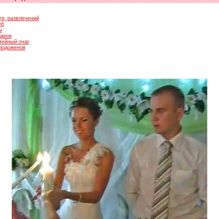
гр, развлечений
еб
ы
дарок
мейный очаг
олодоженов