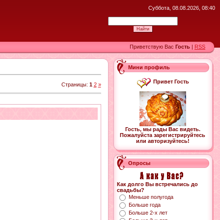
Суббота, 08.08.2026, 08:40
Приветствую Вас
Гость
|
RSS
Мини профиль
Привет Гость
Страницы
:
1
2
»
Гость, мы рады Вас видеть.
Пожалуйста зарегистрируйтесь
или авторизуйтесь!
Опросы
Как долго Вы встречались до
свадьбы?
Меньше полугода
Больше года
Больше 2-х лет