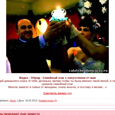
Видео - Обряд - Семейный очаг с напутствием от мам
й домашнего очага. И тебе, доченька, желаю чтобы ты была именно такой женой, и т
хранила семейный очаг.
Многое зависит в семье от женщины, очень многое, и поэтому я желаю…»
Смотреть видео >>>
 Добавил:
Ильич
| Дата:
18.05.2013
|
Комментарии (0)
мы передают очаг невесте