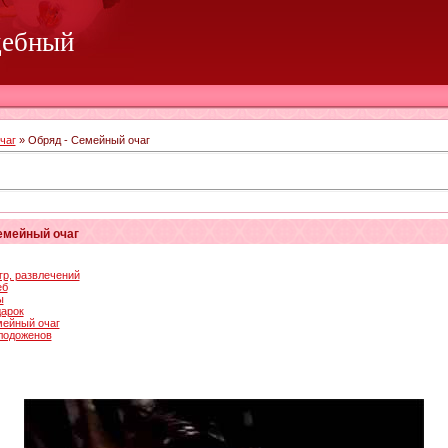
дебный
чаг
» Обряд - Семейный очаг
емейный очаг
гр, развлечений
еб
ы
дарок
мейный очаг
олодоженов