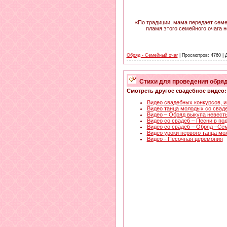
«По традиции, мама передает семе
пламя этого семейного очага 
Обряд - Семейный очаг
| Просмотров: 4760 |
Стихи для проведения обряд
Смотреть другое свадебное видео:
Видео свадебных конкурсов, и
Видео танца молодых со свад
Видео – Обряд выкупа невест
Видео со свадеб – Песни в по
Видео со свадеб – Обряд –Се
Видео уроки первого танца м
Видео - Песочная церемония