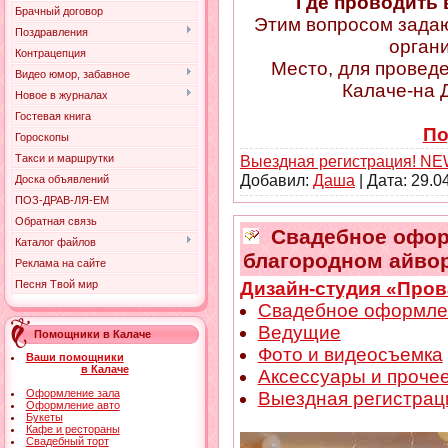
Где проводить
Брачный договор
Этим вопросом зада
Поздравления
орган
Контрацепция
Место, для провед
Видео юмор, забавное
Калаче-на Д
Новое в журналах
Гостевая книга
По
Гороскопы
Выездная регистрация! NE
Такси и маршрутки
Добавил:
Даша
| Дата:
29.0
Доска объявлений
ПОЗ-ДРАВ-ЛЯ-ЕМ
Обратная связь
Свадебное офор
Каталог файлов
благородном айво
Реклама на сайте
Дизайн-студия «Пров
Песня Твой мир
Свадебное оформле
Ведущие
Помощники в Калаче
Фото и видеосъемка
Ваши помощники
в Калаче
Аксессуары и проче
Оформление зала
Выездная регистрац
Оформление авто
Букеты
Кафе и рестораны
Свадебный торт