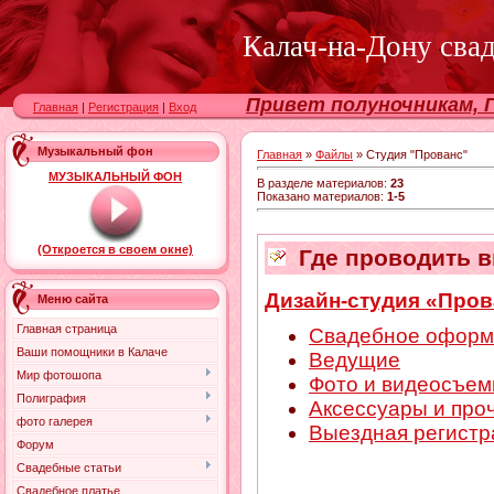
Калач-на-Дону сва
Привет полуночникам, Г
Главная
|
Регистрация
|
Вход
Музыкальный фон
Главная
»
Файлы
» Студия "Прованс"
МУЗЫКАЛЬНЫЙ ФОН
В разделе материалов
:
23
Показано материалов
:
1-5
(Откроется в своем окне)
Где проводить в
Дизайн-студия «Пров
Меню сайта
Главная страница
Свадебное оформ
Ваши помощники в Калаче
Ведущие
Мир фотошопа
Фото и видеосъем
Полиграфия
Аксессуары и про
фото галерея
Выездная регистр
Форум
Свадебные статьи
Свадебное платье