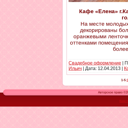
Кафе «Елена» г.К
го
На месте молодых
декорированы бол
оранжевыми ленточк
оттенками помещения
боле
Свадебное оформление
| П
Ильич
| Дата:
12.04.2013
|
К
1-5
6
Авторское право ©20
Конст