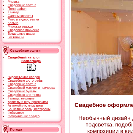
Музыка
Свадебные платья
Полиграфия
Тамада
Салоны красоты
Фото и видеосъемка
Кольца
Мужская одежда
Свадебная прическа
Воздушные шары
Гостиницы
Свадебные услуги
Свадебный каталог
Волгограда
Видеосъемка свадеб
Свадебные фотографы
Свадебные платья
Свадебный макияж и прическа
Свадебные букеты
Свадебные агентства
Тамада, ведущие
Артисты и шоу-программа
Свадебное оформле
Автомобили, лимузины
Банкетные залы, рестораны
Фейерверк
Оформление свадеб
Необычный дизайн д
подсветка, подо
Погода
композиции в ви