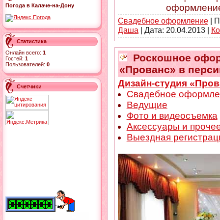
оформлени
Погода в Калаче-на-Дону
Свадебное оформление
| П
Даша
| Дата:
20.04.2013
|
Ко
Статистика
Онлайн всего:
1
Роскошное оформ
Гостей:
1
Пользователей:
0
«Прованс» в перси
Дизайн-студия «Пров
Счетчики
Свадебное оформле
Ведущие
Фото и видеосъемка
Аксессуары и проче
Выездная регистрац