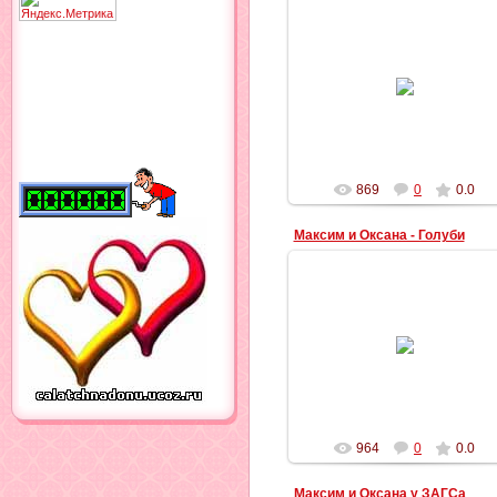
04.11.2012
Ильич
869
0
0.0
Максим и Оксана - Голуби
03.11.2012
Ильич
964
0
0.0
Максим и Оксана у ЗАГСа