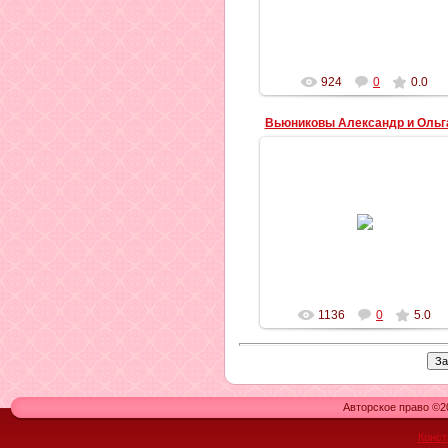
трав пьянил.
Тебя я пил до дна пока хва...
Ильич
924
0
0.0
Вьюниковы Александр и Ольг
06.07.2012
SolgaO
1136
0
5.0
Авторское право ©20
Конст