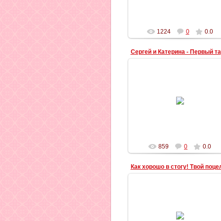
Ту, на которой я сижу.
Те...
Ильич
1224
0
0.0
С
01.09.2012
Первый танец в ЗАГСе
Ильич
859
0
0.0
01.09.2012
Сергей и Катя
***
Был яркий день – весна, и запах