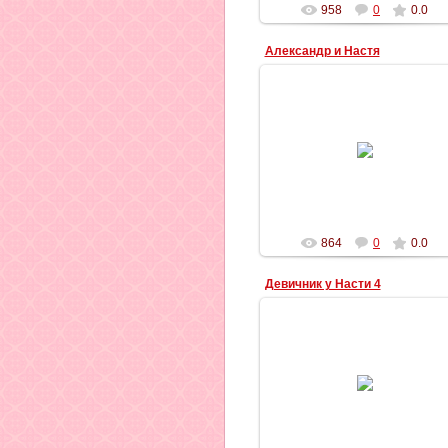
958
0
0.0
Александр и Настя
10.09.2012
Ильич
864
0
0.0
Девичник у Насти 4
08.09.2012
Ильич