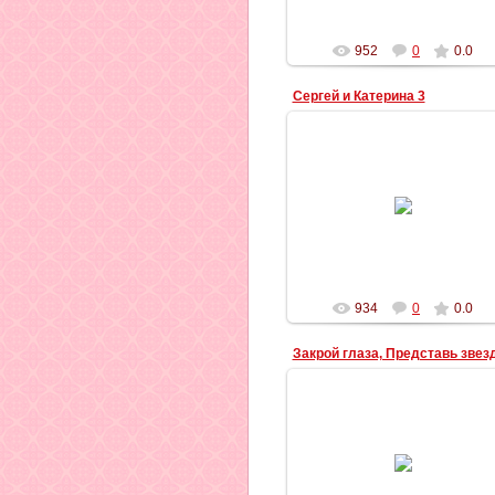
Ильич
952
0
0.0
Сергей и Катерина 3
03.09.2012
Ильич
934
0
0.0
02.09.2012
Сергей и Катя
***
Закрой глаза,
Представь звезду,