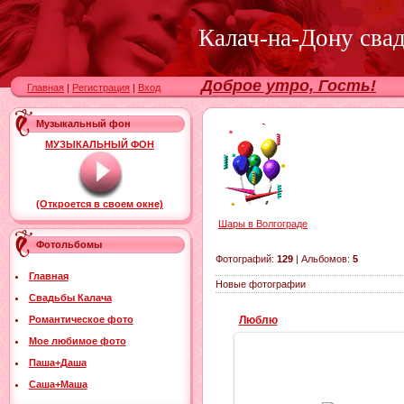
Калач-на-Дону сва
Доброе утро, Гость!
Главная
|
Регистрация
|
Вход
Музыкальный фон
МУЗЫКАЛЬНЫЙ ФОН
(Откроется в своем окне)
Шары в Волгограде
Фотольбомы
Фотографий:
129
| Альбомов:
5
Главная
Новые фотографии
Свадьбы Калача
Романтическое фото
Люблю
Мое любимое фото
Паша+Даша
Саша+Маша
02.04.2018