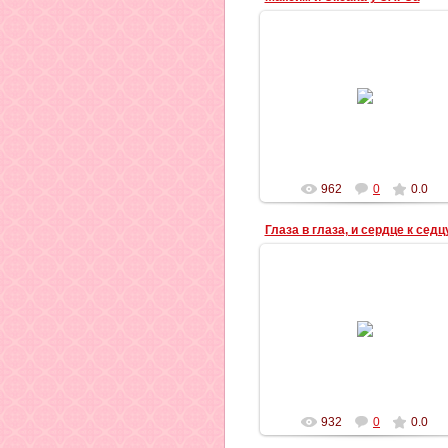
02.11.2012
Ильич
962
0
0.0
Глаза в глаза, и сердце к седц
01.11.2012
Максим и Оксана
Ильич
932
0
0.0