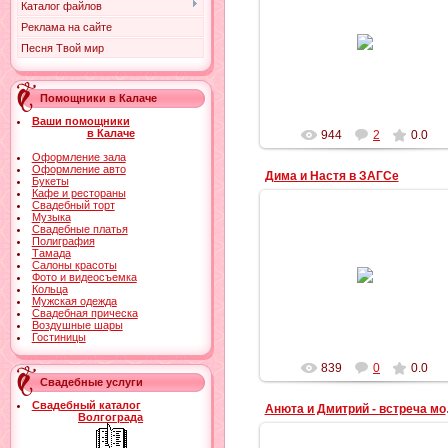
Каталог файлов
Реклама на сайте
24.12.2012
Песня Твой мир
Ильич
Помощники в Калаче
Ваши помощники
в Калаче
944
2
0.0
Оформление зала
Оформление авто
Дима и Настя в ЗАГСе
Букеты
Кафе и рестораны
Свадебный торт
Музыка
Свадебные платья
Полиграфия
Тамада
24.12.2012
Салоны красоты
Фото и видеосъемка
Кольца
Ильич
Мужская одежда
Свадебная прическа
Воздушные шары
Гостиницы
839
0
0.0
Свадебные услуги
Свадебный каталог
Анюта 
Волгограда