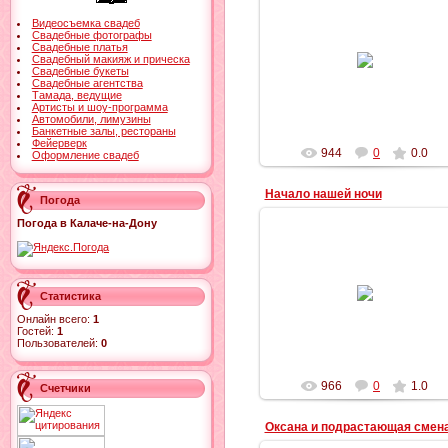
Видеосъемка свадеб
28.11.2012
Свадебные фотографы
Свадебные платья
Анюта и Дмитрий - встреча
Свадебный макияж и прическа
молодых
Свадебные букеты
Свадебные агентства
Ильич
Тамада, ведущие
Артисты и шоу-программа
Автомобили, лимузины
Банкетные залы, рестораны
Фейерверк
944
0
0.0
Оформление свадеб
Начало нашей ночи
Погода
Погода в Калаче-на-Дону
09.11.2012
Фейерверк на свадьбе Насти и
Статистика
Саши
Онлайн всего:
1
Ильич
Гостей:
1
Пользователей:
0
966
0
1.0
Счетчики
Оксана и подрастающая смен