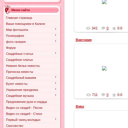
Люблю
Adi90
Меню сайта
Главная страница
Ваши помощники в Калаче
341
0
0.0
Мир фотошопа
Полиграфия
Виктория
фото галерея
Форум
Свадебные статьи
Свадебное платье
01.08.2013
Нижнее белье невесты
Прическа невесты
СВАДЕБКА
Свадебоный макияж
Букет невесты
Украшение праздника
711
0
0.0
Свадебная музыка
Предложение руки и сердца
Вика
Видео со свадеб - Песни
Видео со свадеб - Стихи
Первый танец молодых
Сватовство