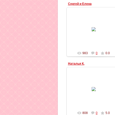
Сергей и Елена
31.10.2012
Ильич
983
0
0.0
Наталья К.
27.10.2012
Ильич
808
0
5.0