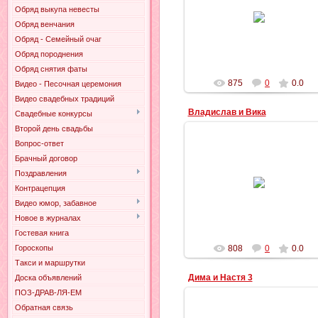
28.12.2012
Обряд выкупа невесты
Обряд венчания
Ильич
Обряд - Семейный очаг
Обряд породнения
Обряд снятия фаты
875
0
0.0
Видео - Песочная церемония
Видео свадебных традиций
Владислав и Вика
Свадебные конкурсы
Второй день свадьбы
Вопрос-ответ
Брачный договор
26.12.2012
Поздравления
Контрацепция
Ильич
Видео юмор, забавное
Новое в журналах
Гостевая книга
Гороскопы
808
0
0.0
Такси и маршрутки
Дима и Настя 3
Доска объявлений
ПОЗ-ДРАВ-ЛЯ-ЕМ
Обратная связь