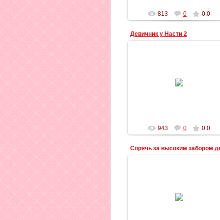
813
0
0.0
Девичник у Насти 2
06.09.2012
Ильич
943
0
0.0
04.09.2012
Сергей и Катя
***
Спрячь за высоким забором
девчонку,
Выкраду вместе с забором!