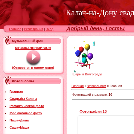
Калач-на-Дону сва
Добрый день, Гость!
Главная
|
Регистрация
|
Вход
Музыкальный фон
МУЗЫКАЛЬНЫЙ ФОН
(Откроется в своем окне)
Шары в Волгограде
Фотольбомы
Главная
»
Фотоальбом
» Главная
Главная
Фотографий в разделе
:
10
Свадьбы Калача
Романтическое фото
Фотография 10
Мое любимое фото
Паша+Даша
Саша+Маша