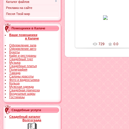
Каталог файлов
Реклама на сайте
24.02.2011
Песня Твой мир
Ильич
Помощники в Калаче
Ваши помощники
в Калаче
729
0.0
Оформление зала
Оформление авто
Букеты
Кафе и рестораны
Свадебный торт
Музыка
Свадебные платья
Полиграфия
Тамада
Салоны красоты
Фото и видеосъемка
Кольца
Мужская одежда
Свадебная прическа
Воздушные шары
Гостиницы
Свадебные услуги
Свадебный каталог
Волгограда