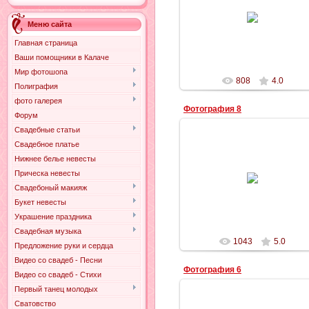
24.02.2011
Меню сайта
Ильич
Главная страница
Ваши помощники в Калаче
Мир фотошопа
808
4.0
Полиграфия
фото галерея
Фотография 8
Форум
Свадебные статьи
Свадебное платье
Нижнее белье невесты
24.02.2011
Прическа невесты
Свадебоный макияж
Ильич
Букет невесты
Украшение праздника
Свадебная музыка
1043
5.0
Предложение руки и сердца
Видео со свадеб - Песни
Фотография 6
Видео со свадеб - Стихи
Первый танец молодых
Сватовство