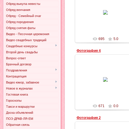
Обряд выкупа невесты
24.02.2011
Обряд венчания
Обряд - Семейный очаг
Ильич
Обряд породнения
Обряд снятия фаты
Видео - Песочная церемония
695
5.0
Видео свадебных традиций
Свадебные конкурсы
Фотография 4
Второй день свадьбы
Вопрос-ответ
Брачный договор
Поздравления
24.02.2011
Контрацепция
Видео юмор, забавное
Ильич
Новое в журналах
Гостевая книга
Гороскопы
671
0.0
Такси и маршрутки
Доска объявлений
Фотография 2
ПОЗ-ДРАВ-ЛЯ-ЕМ
Обратная связь