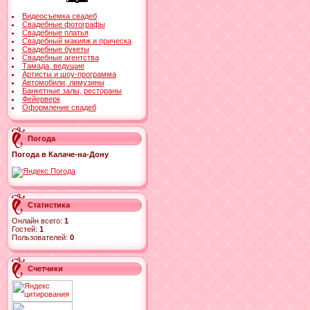
Видеосъемка свадеб
Свадебные фотографы
Свадебные платья
Свадебный макияж и прическа
Свадебные букеты
Свадебные агентства
Тамада, ведущие
Артисты и шоу-программа
Автомобили, лимузины
Банкетные залы, рестораны
Фейерверк
Оформление свадеб
Погода
Погода в Калаче-на-Дону
Статистика
Онлайн всего:
1
Гостей:
1
Пользователей:
0
Счетчики