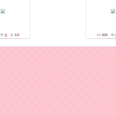
04.2012
19.03.
petrovetc
RI
0
0.0
939