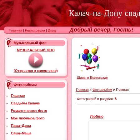
Калач-на-Дону сва
Добрый вечер, Гость!
Главная
|
Регистрация
|
Вход
Музыкальный фон
МУЗЫКАЛЬНЫЙ ФОН
(Откроется в своем окне)
Шары в Волгограде
Фотольбомы
Главная
»
Фотоальбом
» Главная
Главная
Фотографий в разделе
:
8
Свадьбы Калача
Романтическое фото
Люблю
Мое любимое фото
Паша+Даша
Саша+Маша