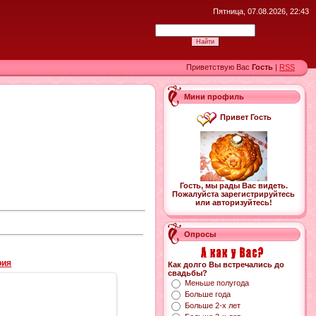
Пятница, 07.08.2026, 22:43
Приветствую Вас
Гость
|
RSS
Мини профиль
Привет Гость
Гость, мы рады Вас видеть.
Пожалуйста зарегистрируйтесь
или авторизуйтесь!
Опросы
рия
Как долго Вы встречались до
свадьбы?
Меньше полугода
Больше года
Больше 2-х лет