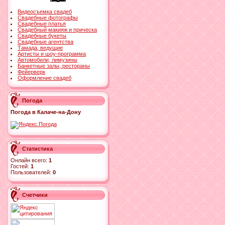
Видеосъемка свадеб
Свадебные фотографы
Свадебные платья
Свадебный макияж и прическа
Свадебные букеты
Свадебные агентства
Тамада, ведущие
Артисты и шоу-программа
Автомобили, лимузины
Банкетные залы, рестораны
Фейерверк
Оформление свадеб
Погода
Погода в Калаче-на-Дону
Статистика
Онлайн всего:
1
Гостей:
1
Пользователей:
0
Счетчики