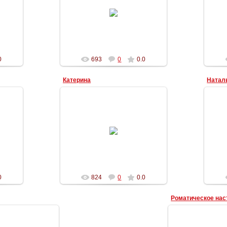
02.09.2013
ioannai
0
693
0
0.0
Катерина
Натал
01.09.2012
Ильич
0
824
0
0.0
Роматическое нас