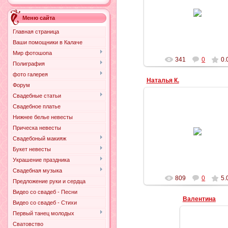
02.04.2018
Люблю
Меню сайта
Adi90
Главная страница
Ваши помощники в Калаче
Мир фотошопа
341
0
0.
Полиграфия
фото галерея
Наталья К.
Форум
Свадебные статьи
Свадебное платье
Нижнее белье невесты
27.10.2012
Прическа невесты
Свадебоный макияж
Ильич
Букет невесты
Украшение праздника
Свадебная музыка
809
0
5.
Предложение руки и сердца
Видео со свадеб - Песни
Валентина
Видео со свадеб - Стихи
Первый танец молодых
Сватовство