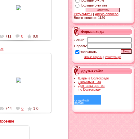
Больше 3-х лет
01.08.2013
Больше 5-ти лет
СВАДЕБКА
Результаты
|
Архив опросов
Всего ответов:
1120
Форма входа
711
0
0.0
Логин:
Пароль:
ья
запомнить
Забыл пароль
|
Регистрация
Друзья сайта
10.06.2012
Шары в Волгограде
Любимым - 34
Секси
Доставка цветов
по Волгограду
свадебный
портал
744
0
1.0
троение