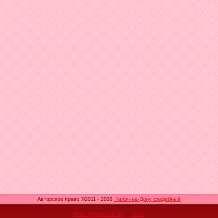
Авторское право ©2011 - 2026,
Калач-на-Дону свадебный
Конструктор сайтов
—
uCoz