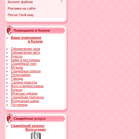
Каталог файлов
Реклама на сайте
Песня Твой мир
Помощники в Калаче
Ваши помощники
в Калаче
Оформление зала
Оформление авто
Букеты
Кафе и рестораны
Свадебный торт
Музыка
Свадебные платья
Полиграфия
Тамада
Салоны красоты
Фото и видеосъемка
Кольца
Мужская одежда
Свадебная прическа
Воздушные шары
Гостиницы
Свадебные услуги
Свадебный каталог
Волгограда