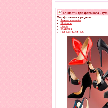
Клипарты для фотошопа - Туф
Мир фотошопа – разделы:
Фотошоп онлайн
Шаблоны
Рамки
Костюмы
Разные PSD и PNG