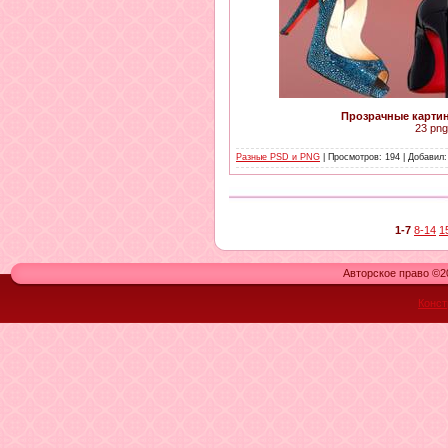
Прозрачные картин
23 png
Разные PSD и PNG
| Просмотров: 194 | Добавил
1-7
8-14
1
Авторское право ©20
Конст