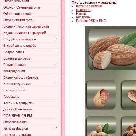
Обряд венчания
Мир фотошопа – разделы:
Фотошоп онлайн
Обряд - Семейный очаг
Шаблоны
Рамки
Обряд породнения
Костюмы
Обряд снятия фаты
Разные PSD и PNG
Видео - Песочная церемония
Видео свадебных традиций
Свадебные конкурсы
Второй день свадьбы
Вопрос-ответ
Брачный договор
Поздравления
Контрацепция
Видео юмор, забавное
Новое в журналах
Гостевая книга
Гороскопы
Такси и маршрутки
Доска объявлений
ПОЗ-ДРАВ-ЛЯ-ЕМ
Обратная связь
Каталог файлов
Реклама на сайте