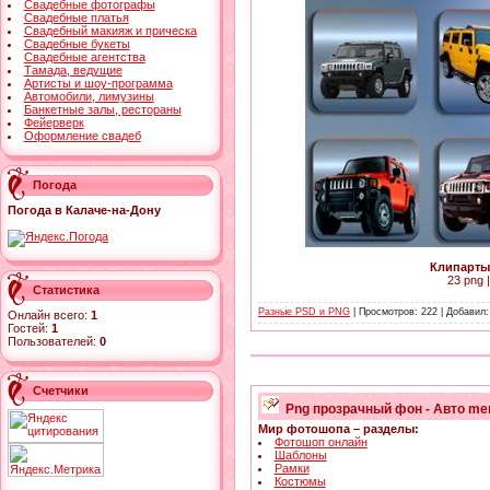
Свадебные фотографы
Свадебные платья
Свадебный макияж и прическа
Свадебные букеты
Свадебные агентства
Тамада, ведущие
Артисты и шоу-программа
Автомобили, лимузины
Банкетные залы, рестораны
Фейерверк
Оформление свадеб
Погода
Погода в Калаче-на-Дону
Клипарты
23 png |
Статистика
Разные PSD и PNG
| Просмотров: 222 | Добавил
Онлайн всего:
1
Гостей:
1
Пользователей:
0
Счетчики
Png прозрачный фон - Авто me
Мир фотошопа – разделы:
Фотошоп онлайн
Шаблоны
Рамки
Костюмы