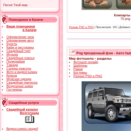
Песня Твой мир
Клипарты 
70 png 
Помощники в Калаче
Ваши помощники
Разные PSD и PNG
| Просмотров: 191 | Добавил
в Калаче
Оформление зала
Оформление авто
Букеты
Кафе и рестораны
Свадебный торт
Png прозрачный фон - Авто h
Музыка
Свадебные платья
Мир фотошопа – разделы:
Полиграфия
Фотошоп онлайн
Тамада
Шаблоны
Салоны красоты
Рамки
Фото и видеосъемка
Костюмы
Кольца
Разные PSD и PNG
Мужская одежда
Свадебная прическа
Воздушные шары
Гостиницы
Свадебные услуги
Свадебный каталог
Волгограда
Видеосъемка свадеб