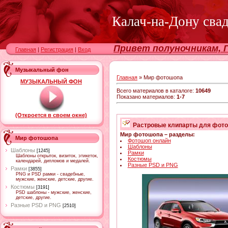
Калач-на-Дону сва
Привет полуночникам, Г
Главная
|
Регистрация
|
Вход
Музыкальный фон
Главная
»
Мир фотошопа
МУЗЫКАЛЬНЫЙ ФОН
Всего материалов в каталоге
:
10649
Показано материалов
:
1-7
(Откроется в своем окне)
Растровые клипарты для фотор
Мир фотошопа – разделы:
Мир фотошопа
Фотошоп онлайн
Шаблоны
Шаблоны
[1245]
Рамки
Шаблоны открыток, визиток, этикеток,
Костюмы
календарей, дипломов и медалей.
Разные PSD и PNG
Рамки
[3855]
PNG и PSD рамки - свадебные,
мужские, женские, детские, другие.
Костюмы
[3191]
PSD шаблоны - мужские, женские,
детские, другие.
Разные PSD и PNG
[2510]