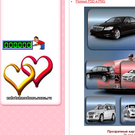
Разные PSD и PNG
Прозрачные кар
76 png |