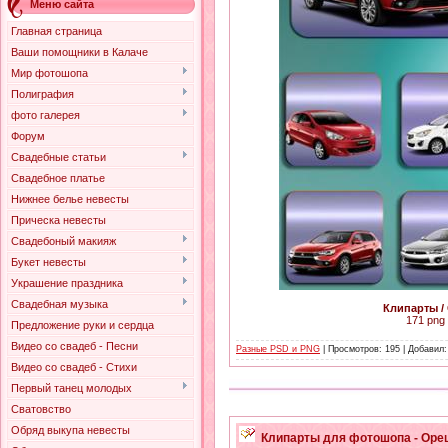
Меню сайта
Главная страница
Ваши помощники в Калаче
Мир фотошопа
Полиграфия
фото галерея
Форум
Свадебные статьи
Свадебное платье
Нижнее белье невесты
Прическа невесты
Свадебоный макияж
Букет невесты
Украшение праздника
Свадебная музыка
Клипарты / 
171 png 
Предложение руки и сердца
Видео со свадеб - Песни
Разные PSD и PNG
| Просмотров: 195 | Добавил
Видео со свадеб - Стихи
Первый танец молодых
Сватовство
Обряд выкупа невесты
Клипарты для фотошопа - Оре