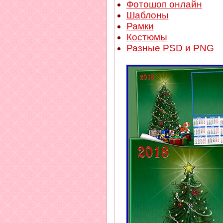
Фотошоп онлайн
Шаблоны
Рамки
Костюмы
Разные PSD и PNG