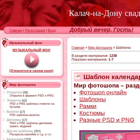
Калач-на-Дону сва
Добрый вечер, Гость!
Главная
|
Регистрация
|
Вход
Музыкальный фон
Главная
»
Мир фотошопа
» Шаблоны
МУЗЫКАЛЬНЫЙ ФОН
В разделе материалов
:
1238
Показано материалов
:
1-7
(Откроется в своем окне)
Шаблон календаря
Мир фотошопа – разд
Мир фотошопа
Фотошоп онлайн
Открытки
[59]
Открытки в формате PSD и PNG.
Шаблоны
Этикетки
[42]
PSD и PNG шаблоны этикеток на
Рамки
бутылки
Костюмы
Визитки
[17]
PSD шаблоны визиток.
Разные PSD и PNG
Дипломы
[17]
PNG и PSD шаблоны дипломов,
грамот, медалей
Другие шаблоны
[357]
Раскраски,наклейки и т.д. и т.п.
Календари
[753]