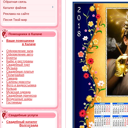
Обратная связь
Каталог файлов
Реклама на сайте
Песня Твой мир
Помощники в Калаче
Ваши помощники
в Калаче
Оформление зала
Оформление авто
Букеты
Кафе и рестораны
Свадебный торт
Музыка
Свадебные платья
Полиграфия
Тамада
Салоны красоты
Фото и видеосъемка
Кольца
Мужская одежда
Свадебная прическа
Воздушные шары
Гостиницы
Свадебные услуги
Свадебный каталог
Волгограда