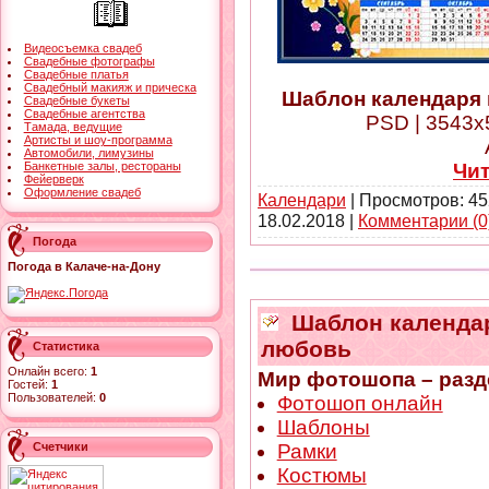
Видеосъемка свадеб
Свадебные фотографы
Свадебные платья
Свадебный макияж и прическа
Шаблон календаря н
Свадебные букеты
Свадебные агентства
PSD | 3543x5
Тамада, ведущие
Артисты и шоу-программа
Автомобили, лимузины
Чи
Банкетные залы, рестораны
Фейерверк
Оформление свадеб
Календари
| Просмотров: 45
18.02.2018
|
Комментарии (0
Погода
Погода в Калаче-на-Дону
Шаблон календаря
любовь
Статистика
Онлайн всего:
1
Мир фотошопа – разд
Гостей:
1
Пользователей:
0
Фотошоп онлайн
Шаблоны
Рамки
Счетчики
Костюмы