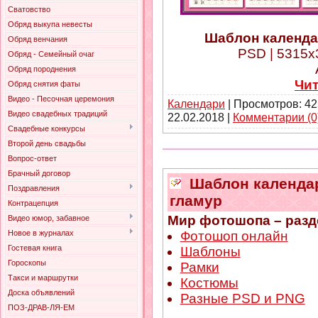
Сватовство
Обряд выкупа невесты
Шаблон календар
Обряд венчания
PSD | 5315x3
Обряд - Семейный очаг
Обряд породнения
Чи
Обряд снятия фаты
Видео - Песочная церемония
Календари
| Просмотров: 42
Видео свадебных традиций
22.02.2018
|
Комментарии (0
Свадебные конкурсы
Второй день свадьбы
Вопрос-ответ
Брачный договор
Шаблон календаря
Поздравления
гламур
Контрацепция
Мир фотошопа – разд
Видео юмор, забавное
Фотошоп онлайн
Новое в журналах
Гостевая книга
Шаблоны
Гороскопы
Рамки
Такси и маршрутки
Костюмы
Доска объявлений
Разные PSD и PNG
ПОЗ-ДРАВ-ЛЯ-ЕМ