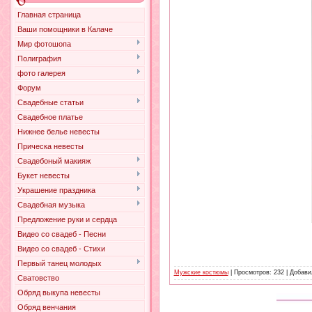
Главная страница
Ваши помощники в Калаче
Мир фотошопа
Полиграфия
фото галерея
Форум
Свадебные статьи
Свадебное платье
Нижнее белье невесты
Прическа невесты
Свадебоный макияж
Букет невесты
Украшение праздника
Свадебная музыка
Предложение руки и сердца
Видео со свадеб - Песни
Видео со свадеб - Стихи
Первый танец молодых
Мужские костюмы
| Просмотров: 232 | Добав
Сватовство
Обряд выкупа невесты
Обряд венчания