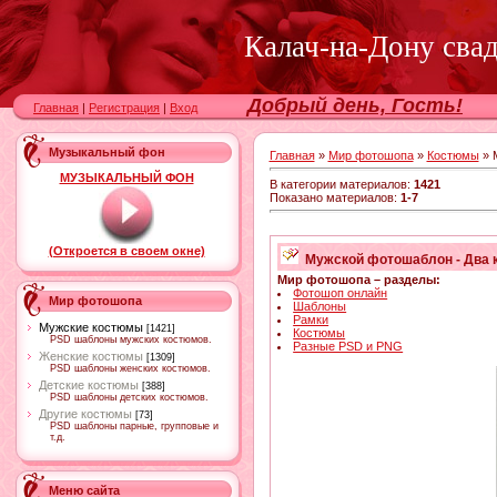
Калач-на-Дону сва
Добрый день, Гость!
Главная
|
Регистрация
|
Вход
Музыкальный фон
Главная
»
Мир фотошопа
»
Костюмы
» 
МУЗЫКАЛЬНЫЙ ФОН
В категории материалов
:
1421
Показано материалов
:
1-7
(Откроется в своем окне)
Мужской фотошаблон - Два 
Мир фотошопа – разделы:
Фотошоп онлайн
Мир фотошопа
Шаблоны
Рамки
Мужские костюмы
[1421]
Костюмы
PSD шаблоны мужских костюмов.
Разные PSD и PNG
Женские костюмы
[1309]
PSD шаблоны женских костюмов.
Детские костюмы
[388]
PSD шаблоны детских костюмов.
Другие костюмы
[73]
PSD шаблоны парные, групповые и
т.д.
Меню сайта