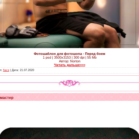
Фотошаблон для фотошопа - Перед боем
1 psd | 3500x3153 | 300 dpi | 55 Mb
Автор: Norton
Читать дальше>>>
ил:
fiace
| Дата:
21.07.2020
 мастер