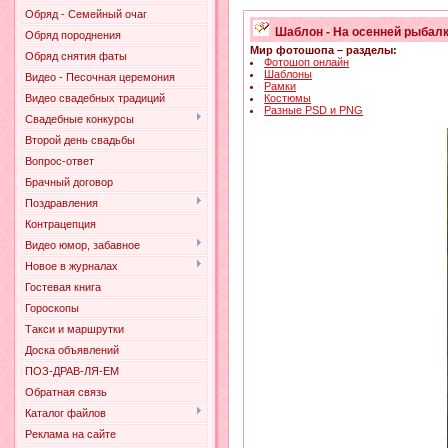
Обряд - Семейный очаг
Шаблон - На осенней рыбал
Обряд породнения
Мир фотошопа – разделы:
Обряд снятия фаты
Фотошоп онлайн
Шаблоны
Видео - Песочная церемония
Рамки
Костюмы
Видео свадебных традиций
Разные PSD и PNG
Свадебные конкурсы
Второй день свадьбы
Вопрос-ответ
Брачный договор
Поздравления
Контрацепция
Видео юмор, забавное
Новое в журналах
Гостевая книга
Гороскопы
Такси и маршрутки
Доска объявлений
ПОЗ-ДРАВ-ЛЯ-ЕМ
Обратная связь
Каталог файлов
Реклама на сайте