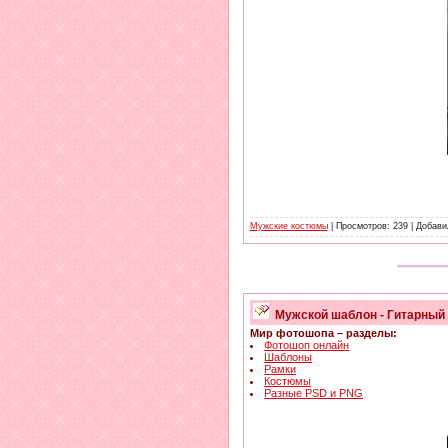
Мужские костюмы
| Просмотров: 239 | Добав
Мужской шаблон - Гитарный
Мир фотошопа – разделы:
Фотошоп онлайн
Шаблоны
Рамки
Костюмы
Разные PSD и PNG