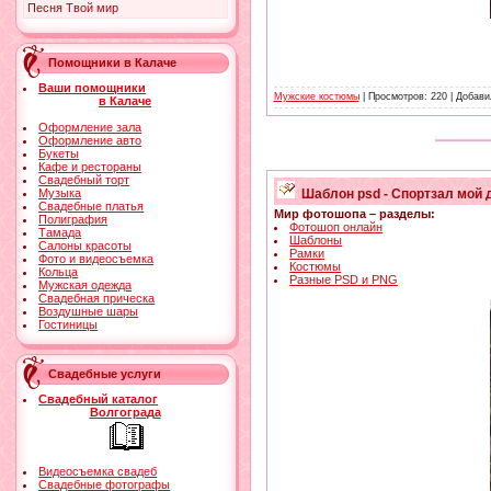
Песня Твой мир
Помощники в Калаче
Ваши помощники
Мужские костюмы
| Просмотров: 220 | Добав
в Калаче
Оформление зала
Оформление авто
Букеты
Кафе и рестораны
Свадебный торт
Шаблон psd - Спортзал мой 
Музыка
Свадебные платья
Мир фотошопа – разделы:
Полиграфия
Фотошоп онлайн
Тамада
Шаблоны
Салоны красоты
Рамки
Фото и видеосъемка
Костюмы
Кольца
Разные PSD и PNG
Мужская одежда
Свадебная прическа
Воздушные шары
Гостиницы
Свадебные услуги
Свадебный каталог
Волгограда
Видеосъемка свадеб
Свадебные фотографы