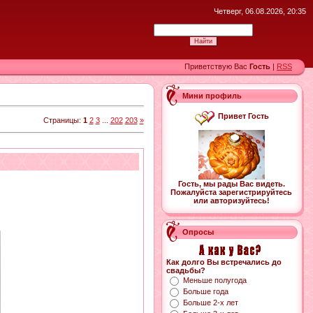
Четверг, 06.08.2026, 20:35
Приветствую Вас
Гость
|
RSS
Мини профиль
Привет Гость
Страницы
:
1
2
3
...
202
203
»
Гость, мы рады Вас видеть.
Пожалуйста зарегистрируйтесь
или авторизуйтесь!
Опросы
Как долго Вы встречались до
свадьбы?
Меньше полугода
Больше года
Больше 2-х лет