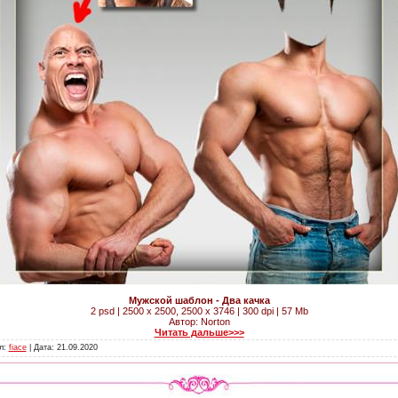
Мужской шаблон - Два качка
2 psd | 2500 x 2500, 2500 x 3746 | 300 dpi | 57 Mb
Автор: Norton
Читать дальше>>>
ил:
fiace
| Дата:
21.09.2020