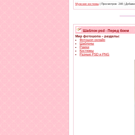
Мужские костюмы
| Просмотров: 246 | Добав
Шаблон psd - Перед боем
Мир фотошопа – разделы:
Фотошоп онлайн
Шаблоны
Рамки
Костюмы
Разные PSD и PNG