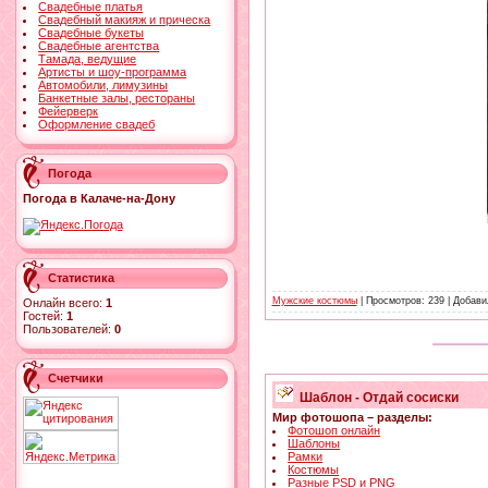
Свадебные платья
Свадебный макияж и прическа
Свадебные букеты
Свадебные агентства
Тамада, ведущие
Артисты и шоу-программа
Автомобили, лимузины
Банкетные залы, рестораны
Фейерверк
Оформление свадеб
Погода
Погода в Калаче-на-Дону
Статистика
Мужские костюмы
| Просмотров: 239 | Добав
Онлайн всего:
1
Гостей:
1
Пользователей:
0
Счетчики
Шаблон - Отдай сосиски
Мир фотошопа – разделы:
Фотошоп онлайн
Шаблоны
Рамки
Костюмы
Разные PSD и PNG