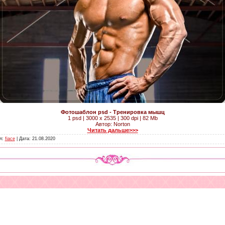
Фотошаблон psd - Тренировка мышц
1 psd | 3000 x 2535 | 300 dpi | 82 Mb
Автор: Norton
Читать дальше>>>
ил:
fiace
| Дата:
21.08.2020