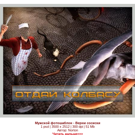
Мужской фотошаблон - Верни сосиски
1 psd | 3500 x 2512 | 300 dpi | 51 Mb
Автор: Norton
Читать дальше>>>