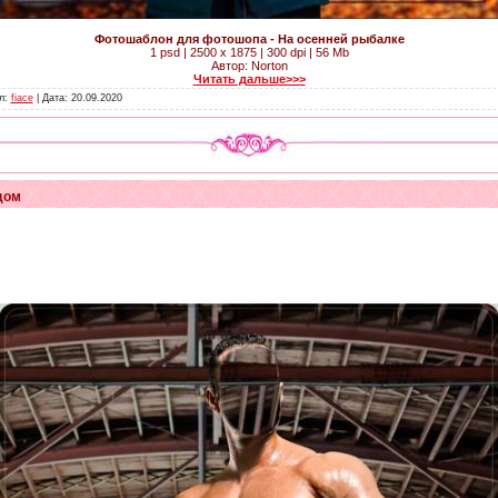
Фотошаблон для фотошопа - На осенней рыбалке
1 psd | 2500 x 1875 | 300 dpi | 56 Mb
Автор: Norton
Читать дальше>>>
ил:
fiace
| Дата:
20.09.2020
дом