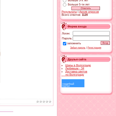
Больше 3-х лет
Больше 5-ти лет
Результаты
|
Архив опросов
Всего ответов:
1120
Форма входа
Логин:
Пароль:
запомнить
Забыл пароль
|
Регистрация
Друзья сайта
Шары в Волгограде
Любимым - 34
Доставка цветов
по Волгограду
свадебный
портал