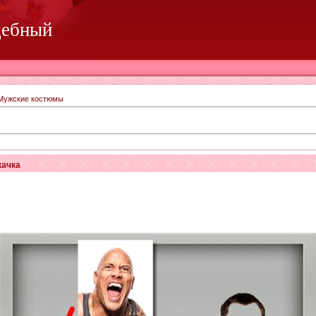
дебный
Мужские костюмы
качка