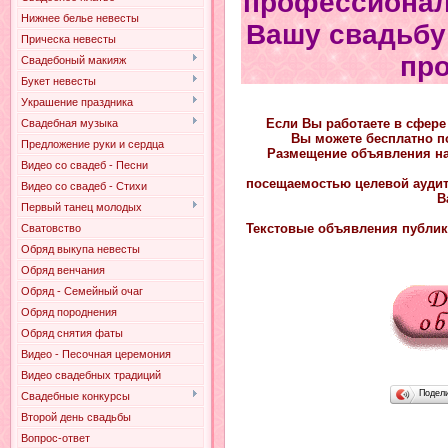
профессионал
Нижнее белье невесты
Вашу свадьбу
Прическа невесты
пр
Свадебоный макияж
Букет невесты
Украшение праздника
Если Вы работаете в сфере 
Свадебная музыка
Вы можете бесплатно по
Предложение руки и сердца
Размещение объявления н
Видео со свадеб - Песни
посещаемостью целевой аудит
Видео со свадеб - Стихи
В
Первый танец молодых
Текстовые объявления публику
Сватовство
Обряд выкупа невесты
Обряд венчания
Обряд - Семейный очаг
Обряд породнения
Обряд снятия фаты
Видео - Песочная церемония
Видео свадебных традиций
Подел
Свадебные конкурсы
Второй день свадьбы
Вопрос-ответ