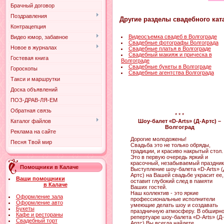
Брачный договор
Поздравления
Другие разделы свадебного кат
Контрацепция
Видеосъемка свадеб в Волгограде
Видео юмор, забавное
Свадебные фотографы Волгограда
Новое в журналах
Свадебные платья в Волгограде
Свадебный макияж и прическа в
Гостевая книга
Волгограде
Свадебные букеты в Волгограде
Гороскопы
Свадебные агентства Волгограда
Такси и маршрутки
Доска объявлений
ПОЗ-ДРАВ-ЛЯ-ЕМ
Обратная связь
* * *
Шоу-балет «D-Arts» (Д-Артс) –
Каталог файлов
Волгоград
Реклама на сайте
Дорогие молодожены!
Песня Твой мир
Свадьба это не только обряды,
традиции, и красиво накрытый стол.
Это в первую очередь яркий и
красочный, незабываемый праздник
Помощники в Калаче
Выступление шоу-балета «D-Arts» (
Артс) на Вашей свадьбе украсит ее,
Ваши помощники
оставит глубокий след в памяти
в Калаче
Ваших гостей.
Наш коллектив - это яркие
Оформление зала
профессиональные исполнители
Оформление авто
умеющие делать шоу и создавать
Букеты
праздничную атмосферу. В обширн
Кафе и рестораны
репертуаре шоу-балета «D-Arts» (Д-
Свадебный торт
Артс) Вы всегда найдете