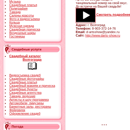
Музыка
танцевальный номер на свой вкус.
Свадебные платья
До встречи на Вашей свадьбе!
Полиграфия
Тамада
Смотреть подробне
Салоны красоты
Фото и видеосъемка
Кольца
Адрес:
г. Волгоград
Мужская одежда
Телефон:
8-903-372-14-76
Свадебная прическа
Email:
d-artsshow@yandex.ru
Воздушные шары
Сайт:
http://www.darts-show.ru
Гостиницы
Свадебные услуги
Свадебный каталог
Волгограда
Видеосъемка свадеб
Свадебные фотографы
Свадебные платья
Свадебный макияж и прическа
Свадебные букеты
Свадебные агентства
Тамада, ведущие
Артисты и шоу-программа
Автомобили, лимузины
Банкетные залы, рестораны
Фейерверк
Оформление свадеб
* * *
Погода