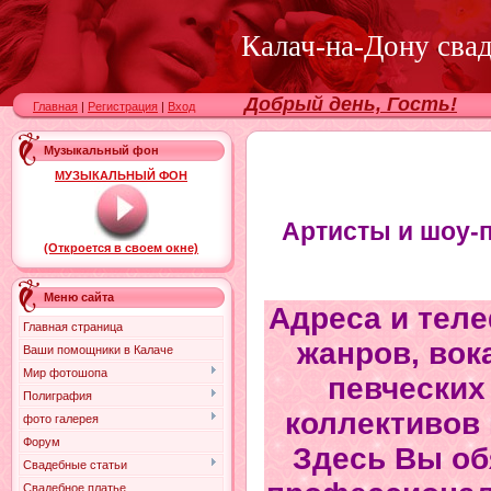
Калач-на-Дону сва
Добрый день, Гость!
Главная
|
Регистрация
|
Вход
Музыкальный фон
МУЗЫКАЛЬНЫЙ ФОН
Артисты и шоу-
(Откроется в своем окне)
Меню сайта
Адреса и тел
Главная страница
жанров, вок
Ваши помощники в Калаче
Мир фотошопа
певческих
Полиграфия
коллективов 
фото галерея
Форум
Здесь Вы об
Свадебные статьи
Свадебное платье