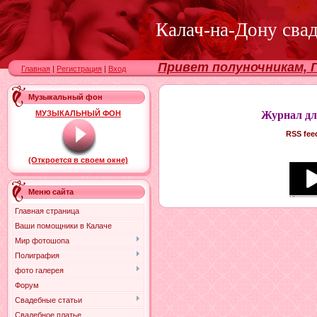
Калач-на-Дону сва
Привет полуночникам, Г
Главная
|
Регистрация
|
Вход
Музыкальный фон
МУЗЫКАЛЬНЫЙ ФОН
Журнал д
RSS feed
(Откроется в своем окне)
Меню сайта
Главная страница
Ваши помощники в Калаче
Мир фотошопа
Полиграфия
фото галерея
Форум
Свадебные статьи
Свадебное платье