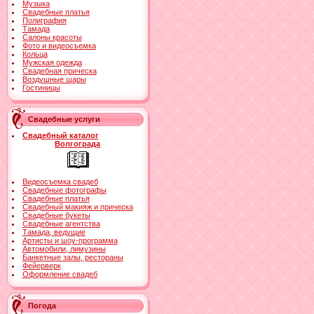
Музыка
Свадебные платья
Полиграфия
Тамада
Салоны красоты
Фото и видеосъемка
Кольца
Мужская одежда
Свадебная прическа
Воздушные шары
Гостиницы
Свадебные услуги
Свадебный каталог
Волгограда
Видеосъемка свадеб
Свадебные фотографы
Свадебные платья
Свадебный макияж и прическа
Свадебные букеты
Свадебные агентства
Тамада, ведущие
Артисты и шоу-программа
Автомобили, лимузины
Банкетные залы, рестораны
Фейерверк
Оформление свадеб
Погода