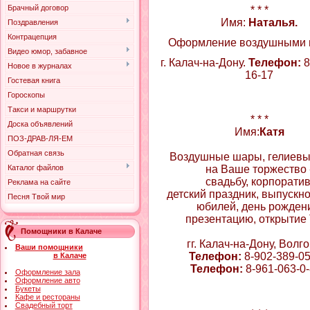
Брачный договор
* * *
Имя:
Наталья.
Поздравления
Контрацепция
Оформление воздушными
Видео юмор, забавное
г. Калач-на-Дону.
Телефон:
8
Новое в журналах
16-17
Гостевая книга
Гороскопы
Такси и маршрутки
* * *
Доска объявлений
Имя:
Катя
ПОЗ-ДРАВ-ЛЯ-ЕМ
Обратная связь
Воздушные шары, гелиев
Каталог файлов
на Ваше торжество 
свадьбу, корпоратив
Реклама на сайте
детский праздник, выпускно
Песня Твой мир
юбилей, день рожден
презентацию, открытие
Помощники в Калаче
гг. Калач-на-Дону, Волг
Ваши помощники
Телефон:
8-902-389-05
в Калаче
Телефон:
8-961-063-0
Оформление зала
Оформление авто
Букеты
Кафе и рестораны
Свадебный торт