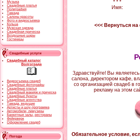
* * *
Музыка
Свадебные платья
Имя:
Полиграфия
Тамада
Салоны красоты
Фото и видеосъемка
Кольца
<<< Вернуться на
Мужская одежда
Свадебная прическа
Воздушные шары
Гостиницы
Свадебные услуги
Р
Свадебный каталог
Волгограда
Здравствуйте! Вы являетесь
салона, директором кафе, вл
Видеосъемка свадеб
со организацией свадеб в г
Свадебные фотографы
Свадебные платья
рекламу на этом са
Свадебный макияж и прическа
Свадебные букеты
Свадебные агентства
Тамада, ведущие
Артисты и шоу-программа
Автомобили, лимузины
Банкетные залы, рестораны
Фейерверк
Оформление свадеб
Обязательное условие, есл
Погода