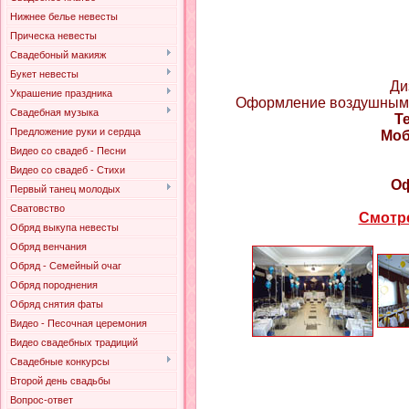
Нижнее белье невесты
Прическа невесты
Свадебоный макияж
Букет невесты
Ди
Украшение праздника
Оформление воздушными ш
Свадебная музыка
Т
Предложение руки и сердца
Моб
Видео со свадеб - Песни
Видео со свадеб - Стихи
Оф
Первый танец молодых
Сватовство
Смотре
Обряд выкупа невесты
Обряд венчания
Обряд - Семейный очаг
Обряд породнения
Обряд снятия фаты
Видео - Песочная церемония
Видео свадебных традиций
Свадебные конкурсы
Второй день свадьбы
Вопрос-ответ