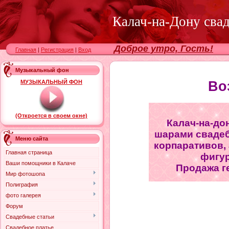
Калач-на-Дону сва
Доброе утро, Гость!
Главная
|
Регистрация
|
Вход
Музыкальный фон
МУЗЫКАЛЬНЫЙ ФОН
Во
(Откроется в своем окне)
Калач-на-до
шарами свадеб
Меню сайта
корпаративов, 
Главная страница
фигур
Ваши помощники в Калаче
Продажа г
Мир фотошопа
Полиграфия
фото галерея
Форум
Свадебные статьи
Свадебное платье