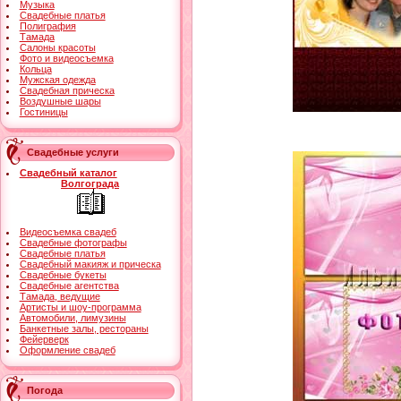
Музыка
Свадебные платья
Полиграфия
Тамада
Салоны красоты
Фото и видеосъемка
Кольца
Мужская одежда
Свадебная прическа
Воздушные шары
Гостиницы
Свадебные услуги
Свадебный каталог
Волгограда
Видеосъемка свадеб
Свадебные фотографы
Свадебные платья
Свадебный макияж и прическа
Свадебные букеты
Свадебные агентства
Тамада, ведущие
Артисты и шоу-программа
Автомобили, лимузины
Банкетные залы, рестораны
Фейерверк
Оформление свадеб
Погода