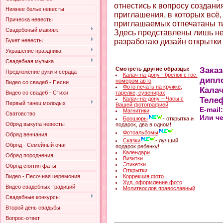
отнестись к вопросу создани
Нижнее белье невесты
приглашения, в которых всё,
Прическа невесты
приглашаемых отпечатаны т
Свадебоный макияж
Здесь представлены лишь не
Букет невесты
разработаю дизайн открытки
Украшение праздника
Свадебная музыка
Смотреть другие образцы:
Заказ
Предложение руки и сердца
Калач-на-дону - брелок с гос.
дипл
номером авто
Видео со свадеб - Песни
Фото печать на кружке,
Калач
Видео со свадеб - Стихи
тарелке, сувенирах
Калач-на-дону – Часы с
Телеф
Первый танец молодых
Вашей фотографией
E-mail
Магнитики
Сватовство
Или ч
Брошюры
- открытка и
Обряд выкупа невесты
подарок, два в одном!
Фотоальбомы
Обряд венчания
Сказки
- лучший
Обряд - Семейный очаг
подарок ребенку!
Календари
Обряд породнения
Визитки
Этикетки
Обряд снятия фаты
Открытки
Видео - Песочная церемония
Коррекция фото
Худ. оформление фото
Видео свадебных традиций
Молитвослов православный
Свадебные конкурсы
Второй день свадьбы
Вопрос-ответ