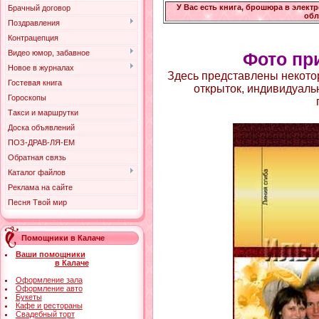
У Вас есть книга, брошюра в элект
Брачный договор
обл
Поздравления
Контрацепция
Видео юмор, забавное
Фото пр
Новое в журналах
Здесь представлены некото
Гостевая книга
открыток, индивидуаль
Гороскопы
Такси и маршрутки
Доска объявлений
ПОЗ-ДРАВ-ЛЯ-ЕМ
Обратная связь
Каталог файлов
Реклама на сайте
Песня Твой мир
Помощники в Калаче
Ваши помощники
в Калаче
Оформление зала
Оформление авто
Букеты
Кафе и рестораны
Свадебный торт