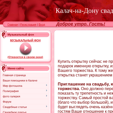
Калач-на-Дону сва
Доброе утро, Гость!
Главная
|
Регистрация
|
Вход
Музыкальный фон
МУЗЫКАЛЬНЫЙ ФОН
(Откроется в своем окне)
Купить открытку сейчас не п
подарок именную открытку, и
Меню сайта
Вашего торжества. К тому же
открытка станет украшением
Главная страница
Ваши помощники в Калаче
Приглашение на свадьбу, 
Мир фотошопа
торжества.
Оно должно перед
Полиграфия
показать ту трепетность и н
фото галерея
торжеству. Самый простой ва
Форум
(благо что выбор большой), и 
будет выглядеть очень казён
Свадебные статьи
гостям Ваше отношение к пр
Свадебное платье