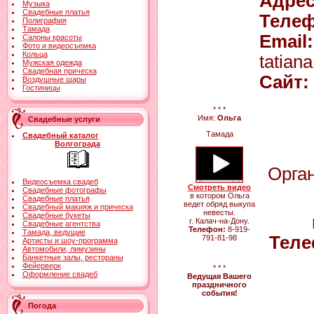
Адрес
Музыка
Свадебные платья
Телеф
Полиграфия
Тамада
Email:
Салоны красоты
Фото и видеосъемка
Кольца
tatian
Мужская одежда
Свадебная прическа
Сайт:
Воздушные шары
Гостиницы
* * *
Имя:
Ольга
Свадебные услуги
Тамада
Свадебный каталог
Волгограда
Орга
Видеосъемка свадеб
Смотреть видео
Свадебные фотографы
в котором Ольга
Свадебные платья
ведет обряд выкупа
Свадебный макияж и прическа
невесты.
Свадебные букеты
г. Калач-на-Дону.
Свадебные агентства
Телефон:
8-919-
Тамада, ведущие
Теле
791-81-98
Артисты и шоу-программа
Автомобили, лимузины
Банкетные залы, рестораны
Фейерверк
* * *
Оформление свадеб
Ведущая Вашего
праздничного
события!
Погода