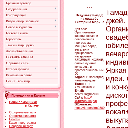
Брачный договор
* * *
Поздравления
Тамад
Контрацепция
Ведущая (тамада)
джей.
на свадьбу
Видео юмор, забавное
Екатерина Морина
Орган
Новое в журналах
Для вас:
Оригинальная,
Гостевая книга
сваде
классическая, и
Гороскопы
современная
программа.
юбиле
Такси и маршрутки
Мощный заряд
веселья и
Доска объявлений
вечер
прекрасного
настроения.
ПОЗ-ДРАВ-ЛЯ-ЕМ
ВЕСЁЛЫЕ, НОВЫЕ,
индив
Обратная связь
самые лучшие
конкурсы, и
Яркая
Каталог файлов
профессиональный
DJ.
Реклама на сайте
идеи.
Адрес:
г. Волгоград,
Калач-на-дону
Песня Твой мир
Телефон:
и конк
+79370816000
Email:
дискот
centr17a@mail.ru
Помощники в Калаче
Сайт:
http://
катяморина.рф
профе
Ваши помощники
ВКонтакте:
в Калаче
http://vk.com/km0800
вокал
Оформление зала
Оформление авто
выкуп
Букеты
Кафе и рестораны
Свадебный торт