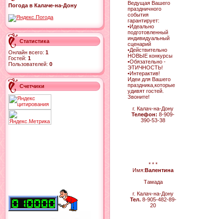
Ведущая Вашего
Погода в Калаче-на-Дону
праздничного
события
гарантирует:
•Идеально
подготовленный
индивидуальный
Статистика
сценарий
•Действительно
Онлайн всего:
1
НОВЫЕ конкурсы
Гостей:
1
•Обязательно -
Пользователей:
0
ЭТИЧНОСТЬ!
•Интерактив!
Идеи для Вашего
праздника,которые
Счетчики
удивят гостей.
Звоните!
г. Калач-на-Дону
Телефон:
8-909-
390-53-38
* * *
Имя:
Валентина
Тамада
г. Калач-на-Дону
Тел.
8-905-482-89-
20