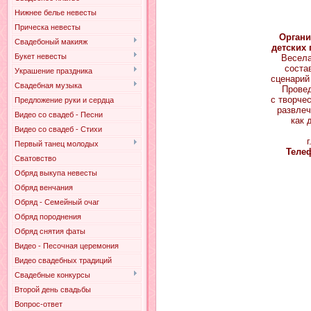
Нижнее белье невесты
Прическа невесты
Органи
Свадебоный макияж
детских 
Букет невесты
Весела
соста
Украшение праздника
сценарий
Свадебная музыка
Провед
с творче
Предложение руки и сердца
развлеч
Видео со свадеб - Песни
как 
Видео со свадеб - Стихи
Первый танец молодых
Теле
Сватовство
Обряд выкупа невесты
Обряд венчания
Обряд - Семейный очаг
Обряд породнения
Обряд снятия фаты
Видео - Песочная церемония
Видео свадебных традиций
Свадебные конкурсы
Второй день свадьбы
Вопрос-ответ