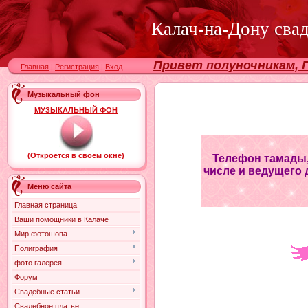
Калач-на-Дону сва
Привет полуночникам, Г
Главная
|
Регистрация
|
Вход
Музыкальный фон
МУЗЫКАЛЬНЫЙ ФОН
(Откроется в своем окне)
Телефон тамады,
числе и ведущего д
Меню сайта
Главная страница
Ваши помощники в Калаче
Мир фотошопа
Полиграфия
фото галерея
Форум
Свадебные статьи
Свадебное платье