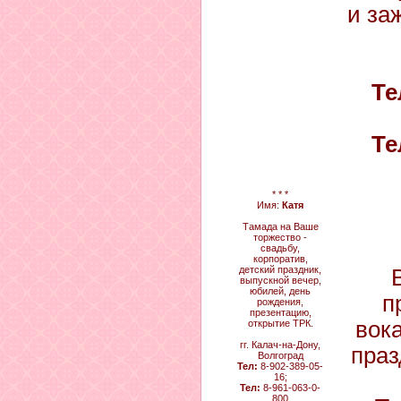
и за
Те
Те
* * *
Имя:
Катя
Тамада на Ваше
торжество -
свадьбу,
корпоратив,
детский праздник,
выпускной вечер,
юбилей, день
п
рождения,
презентацию,
вок
открытие ТРК.
гг. Калач-на-Дону,
праз
Волгоград
Тел:
8-902-389-05-
16;
Тел:
8-961-063-0-
800