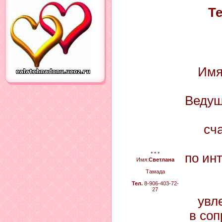
Те
Имя
Ведущ
сч
* * *
по ин
Имя:
Светлана
Тамада
Тел.
8-906-403-72-
27
увл
в со