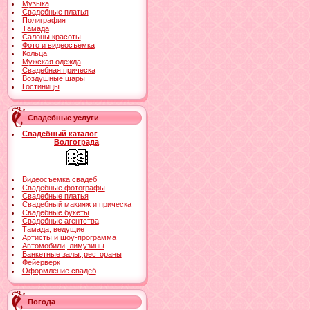
Музыка
Свадебные платья
Полиграфия
Тамада
Салоны красоты
Фото и видеосъемка
Кольца
Мужская одежда
Свадебная прическа
Воздушные шары
Гостиницы
Свадебные услуги
Свадебный каталог
Волгограда
Видеосъемка свадеб
Свадебные фотографы
Свадебные платья
Свадебный макияж и прическа
Свадебные букеты
Свадебные агентства
Тамада, ведущие
Артисты и шоу-программа
Автомобили, лимузины
Банкетные залы, рестораны
Фейерверк
Оформление свадеб
Погода