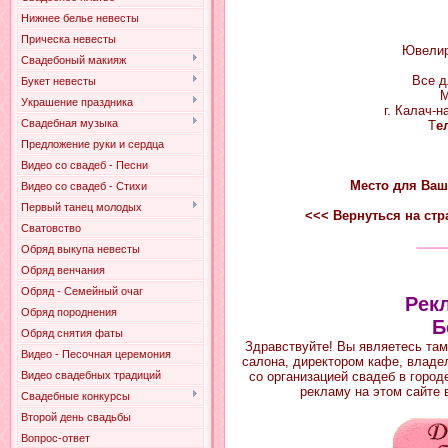
Нижнее белье невесты
Прическа невесты
Ювелир
Свадебоный макияж
Все д
Букет невесты
М
Украшение праздника
г. Калач-н
Свадебная музыка
Т
е
Предложение руки и сердца
Видео со свадеб - Песни
Место для Ваш
Видео со свадеб - Стихи
Первый танец молодых
<<< Вернуться на ст
Сватовство
Обряд выкупа невесты
Обряд венчания
Обряд - Семейный очаг
Рек
Обряд породнения
Б
Обряд снятия фаты
Здравствуйте! Вы являетесь та
Видео - Песочная церемония
салона, директором кафе, владе
Видео свадебных традиций
со организацией свадеб в город
рекламу на этом сайте 
Свадебные конкурсы
Второй день свадьбы
Вопрос-ответ