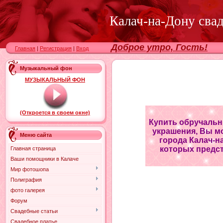
Калач-на-Дону сва
Доброе утро, Гость!
Главная
|
Регистрация
|
Вход
Музыкальный фон
МУЗЫКАЛЬНЫЙ ФОН
(Откроется в своем окне)
Купить обручальн
украшения, Вы м
Меню сайта
города Калач-н
которых предст
Главная страница
Ваши помощники в Калаче
Мир фотошопа
Полиграфия
фото галерея
Форум
Свадебные статьи
Свадебное платье