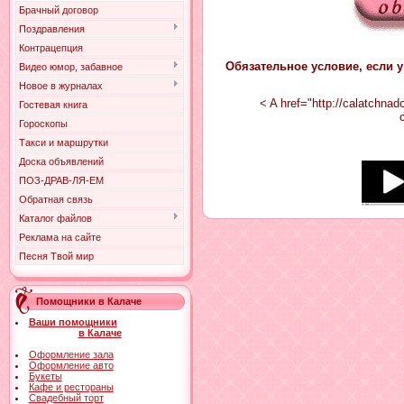
Брачный договор
Поздравления
Контрацепция
Обязательное условие, если у
Видео юмор, забавное
Новое в журналах
< A href="http://calatchna
Гостевая книга
Гороскопы
Такси и маршрутки
Доска объявлений
ПОЗ-ДРАВ-ЛЯ-ЕМ
Обратная связь
Каталог файлов
Реклама на сайте
Песня Твой мир
Помощники в Калаче
Ваши помощники
в Калаче
Оформление зала
Оформление авто
Букеты
Кафе и рестораны
Свадебный торт