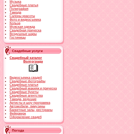
Музыка
Свадебные платья
Полиграфия
Тамада
Салоны красоты
Фото и видеосъемка
Кольца
Мужская одежда
Свадебная прическа
Воздушные шары
Гостиницы
Свадебные услуги
Свадебный каталог
Волгограда
Видеосъемка свадеб
Свадебные фотографы
Свадебные платья
Свадебный макияж и прическа
Свадебные букеты
Свадебные агентства
Тамада, ведущие
Артисты и шоу-программа
Автомобили, лимузины
Банкетные залы, рестораны
Фейерверк
Оформление свадеб
Погода