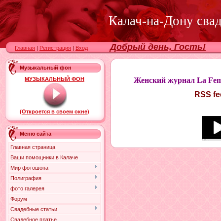
Калач-на-Дону сва
Добрый день, Гость!
Главная
|
Регистрация
|
Вход
Музыкальный фон
МУЗЫКАЛЬНЫЙ ФОН
Женский журнал La Fem
RSS fee
(Откроется в своем окне)
Меню сайта
Главная страница
Ваши помощники в Калаче
Мир фотошопа
Полиграфия
фото галерея
Форум
Свадебные статьи
Свадебное платье