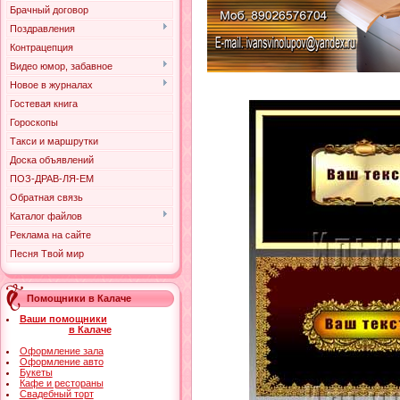
Брачный договор
Поздравления
Контрацепция
Видео юмор, забавное
Новое в журналах
Гостевая книга
Гороскопы
Такси и маршрутки
Доска объявлений
ПОЗ-ДРАВ-ЛЯ-ЕМ
Обратная связь
Каталог файлов
Реклама на сайте
Песня Твой мир
Помощники в Калаче
Ваши помощники
в Калаче
Оформление зала
Оформление авто
Букеты
Кафе и рестораны
Свадебный торт