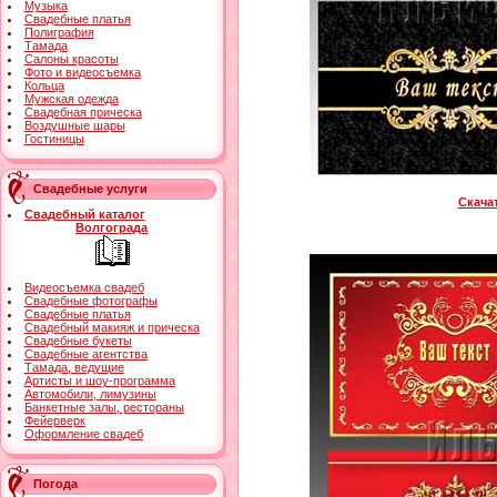
Музыка
Свадебные платья
Полиграфия
Тамада
Салоны красоты
Фото и видеосъемка
Кольца
Мужская одежда
Свадебная прическа
Воздушные шары
Гостиницы
Свадебные услуги
Скача
Свадебный каталог
Волгограда
Видеосъемка свадеб
Свадебные фотографы
Свадебные платья
Свадебный макияж и прическа
Свадебные букеты
Свадебные агентства
Тамада, ведущие
Артисты и шоу-программа
Автомобили, лимузины
Банкетные залы, рестораны
Фейерверк
Оформление свадеб
Погода