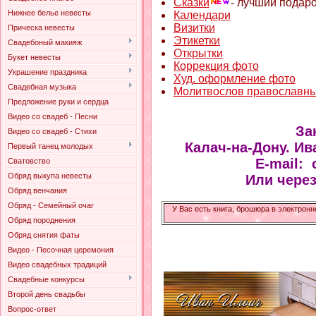
Сказки
- лучший подаро
Нижнее белье невесты
Календари
Визитки
Прическа невесты
Этикетки
Свадебоный макияж
Открытки
Букет невесты
Коррекция фото
Украшение праздника
Худ. оформление фото
Свадебная музыка
Молитвослов православн
Предложение руки и сердца
Видео со свадеб - Песни
За
Видео со свадеб - Стихи
Калач-на-Дону. Ив
Первый танец молодых
E-mail:
Сватовство
Обряд выкупа невесты
Или чере
Обряд венчания
Обряд - Семейный очаг
У Вас есть книга, брошюра в электронн
Обряд породнения
Обряд снятия фаты
Видео - Песочная церемония
Видео свадебных традиций
Свадебные конкурсы
Второй день свадьбы
Вопрос-ответ