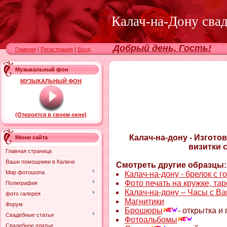
Калач-на-Дону сва
Добрый день, Гость!
Главная
|
Регистрация
|
Вход
Музыкальный фон
МУЗЫКАЛЬНЫЙ ФОН
(Откроется в своем окне)
Калач-на-дону - Изгото
Меню сайта
визитки 
Главная страница
Ваши помощники в Калаче
Смотреть другие образцы:
Мир фотошопа
Калач-на-дону - брелок с г
Фото печать на кружке, тар
Полиграфия
Калач-на-дону – Часы с В
фото галерея
Магнитики
Форум
Брошюры
- открытка и
Свадебные статьи
Фотоальбомы
Свадебное платье