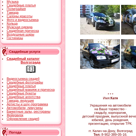
Музыка
Свадебные платья
Полиграфия
Тамада
Салоны красоты
Фото и видеосъемка
Кольца
Мужская одежда
Свадебная прическа
Воздушные шары
Гостиницы
Свадебные услуги
Свадебный каталог
Волгограда
Видеосъемка свадеб
Свадебные фотографы
Свадебные платья
Свадебный макияж и прическа
Свадебные букеты
* * *
Свадебные агентства
Имя:
Катя
Тамада, ведущие
Артисты и шоу-программа
Украшения на автомобили
Автомобили, лимузины
на Ваше торжество -
Банкетные залы, рестораны
свадьбу, корпоратив,
Фейерверк
детский праздник, выпускной вече
Оформление свадеб
юбилей, день рождения,
презентацию, открытие ТРК.
гг. Калач-на-Дону, Волгоград
Погода
Тел:
8-902-389-05-16;