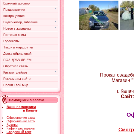
Брачный договор
Поздравления
Контрацепция
Видео юмор, забавное
Новое в журналах
Гостевая книга
Гороскопы
Такси и маршрутки
Доска объявлений
ПОЗ-ДРАВ-ЛЯ-ЕМ
Обратная связь
Каталог файлов
Прокат свадеб
Реклама на сайте
Магазин
"
Песня Твой мир
г. Кала
Сайт:
Помощники в Калаче
Ваши помощники
в Калаче
Оф
Оформление зала
Оформление авто
Букеты
Кафе и рестораны
Смотр
Свадебный торт