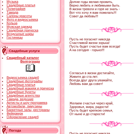
Музыка
Долгие годы желаю прожить,
Свадебные платья
Верно любить и любимыми быть.
Полиграфия
В жизни тревоги и горя не знать -
Тамада
Вот что хочу я вам пожелать!!!
Салоны красоты
Совет да любовь!!!
Фото и видеосъемка
Кольца
Мужская одежда
Свадебная прическа
Воздушные шары
Гостиницы
Пусть не погаснет никогда
Счастливой жизни зорька!
Пусть будет счастье вам всегда!
А на сегодня - горько!!!
Свадебные услуги
Свадебный каталог
Волгограда
Согласья в жизни достигайте,
Живите до ста лет.
Видеосъемка свадеб
Всегда друг друга уважайте,
Свадебные фотографы
Любовь вам да совет!
Свадебные платья
Свадебный макияж и прическа
Свадебные букеты
Свадебные агентства
Тамада, ведущие
Артисты и шоу-программа
Желаем счастья через край,
Автомобили, лимузины
Здоровья, мира, радости!
Банкетные залы, рестораны
Пусть будет крепкою семья,
Фейерверк
От ныне и до старости!
Оформление свадеб
Погода
Пусть не погаснет никогда