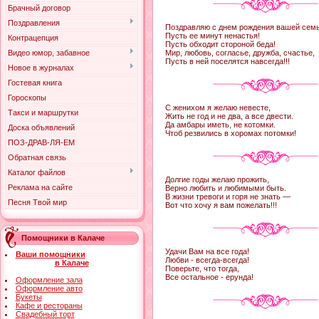
Брачный договор
Поздравления
Поздравляю с днем рождения вашей семь
Пусть ее минут ненастья!
Контрацепция
Пусть обходит стороной беда!
Видео юмор, забавное
Мир, любовь, согласье, дружба, счастье,
Пусть в ней поселятся навсегда!!!
Новое в журналах
Гостевая книга
Гороскопы
С женихом я желаю невесте,
Такси и маршрутки
Жить не год и не два, а все двести.
Да амбары иметь, не котомки.
Доска объявлений
Чтоб резвились в хоромах потомки!
ПОЗ-ДРАВ-ЛЯ-ЕМ
Обратная связь
Каталог файлов
Долгие годы желаю прожить,
Реклама на сайте
Верно любить и любимыми быть.
В жизни тревоги и горя не знать —
Песня Твой мир
Вот что хочу я вам пожелать!!!
Помощники в Калаче
Удачи Вам на все года!
Ваши помощники
Любви - всегда-всегда!
в Калаче
Поверьте, что тогда,
Все остальное - ерунда!
Оформление зала
Оформление авто
Букеты
Кафе и рестораны
Свадебный торт