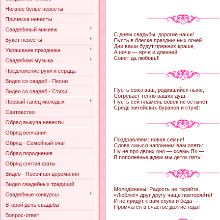
Нижнее белье невесты
Прическа невесты
Свадебоный макияж
С днем свадьбы, дорогие наши!
Букет невесты
Пусть в блеске праздничных огней
Дни ваши будут прежних краше,
Украшение праздника
А ночи — ярче и длинней!
Совет да любовь!!
Свадебная музыка
Предложение руки и сердца
Видео со свадеб - Песни
Пусть союз ваш, родившийся ныне,
Видео со свадеб - Стихи
Согревает тепло ваших душ,
Первый танец молодых
Пусть сей пламень вовек не остынет,
Средь житейских буранов и стуж!!
Сватовство
Обряд выкупа невесты
Обряд венчания
Поздравляем: новая семья!
Обряд - Семейный очаг
Слова смысл напомним вам опять:
Ну не про двоих оно — «семь Я» —
Обряд породнения
В пополненье ждем мы деток пять!
Обряд снятия фаты
Видео - Песочная церемония
Видео свадебных традиций
Молодожены! Радость не теряйте,
Свадебные конкурсы
«Люблю!» друг другу чаще повторяйте!
И не придут к вам скука и беда —
Второй день свадьбы
Промчатся в счастье долгие года!
Вопрос-ответ