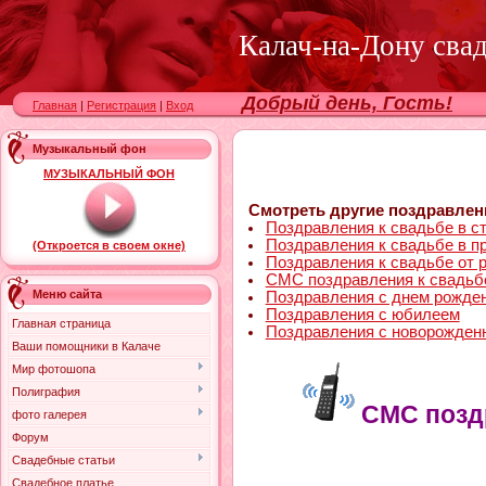
Калач-на-Дону сва
Добрый день, Гость!
Главная
|
Регистрация
|
Вход
Музыкальный фон
МУЗЫКАЛЬНЫЙ ФОН
Смотреть другие поздравлен
Поздравления к свадьбе в с
Поздравления к свадьбе в п
(Откроется в своем окне)
Поздравления к свадьбе от 
СМС поздравления к свадьб
Меню сайта
Поздравления с днем рожде
Поздравления с юбилеем
Главная страница
Поздравления с новорожде
Ваши помощники в Калаче
Мир фотошопа
Полиграфия
СМС позд
фото галерея
Форум
Свадебные статьи
Свадебное платье