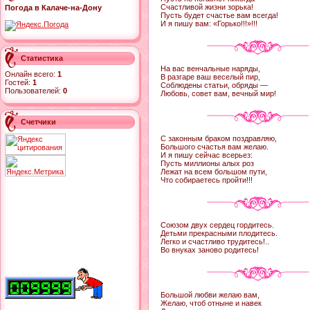
Счастливой жизни зорька!
Погода в Калаче-на-Дону
Пусть будет счастье вам всегда!
И я пишу вам: «Горько!!!»!!!
Статистика
На вас венчальные наряды,
Онлайн всего:
1
В разгаре ваш веселый пир,
Гостей:
1
Соблюдены статьи, обряды —
Пользователей:
0
Любовь, совет вам, вечный мир!
Счетчики
С законным браком поздравляю,
Большого счастья вам желаю.
И я пишу сейчас всерьез:
Пусть миллионы алых роз
Лежат на всем большом пути,
Что собираетесь пройти!!!
Союзом двух сердец гордитесь.
Детьми прекрасными плодитесь.
Легко и счастливо трудитесь!..
Во внуках заново родитесь!
Большой любви желаю вам,
Желаю, чтоб отныне и навек