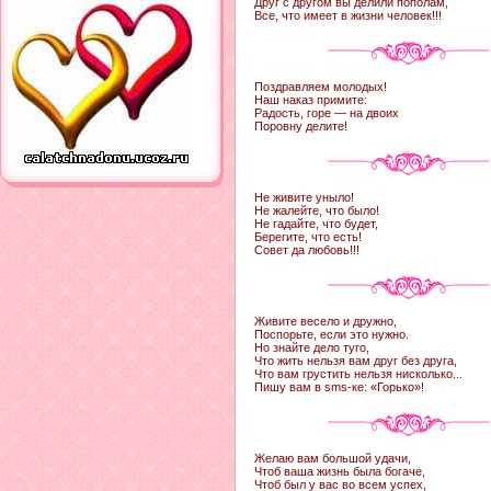
Друг с другом вы делили пополам,
Все, что имеет в жизни человек!!!
Поздравляем молодых!
Наш наказ примите:
Радость, горе — на двоих
Поровну делите!
Не живите уныло!
Не жалейте, что было!
Не гадайте, что будет,
Берегите, что есть!
Совет да любовь!!!
Живите весело и дружно,
Поспорьте, если это нужно.
Но знайте дело туго,
Что жить нельзя вам друг без друга,
Что вам грустить нельзя нисколько...
Пишу вам в sms-ке: «Горько»!
Желаю вам большой удачи,
Чтоб ваша жизнь была богаче,
Чтоб был у вас во всем успех,