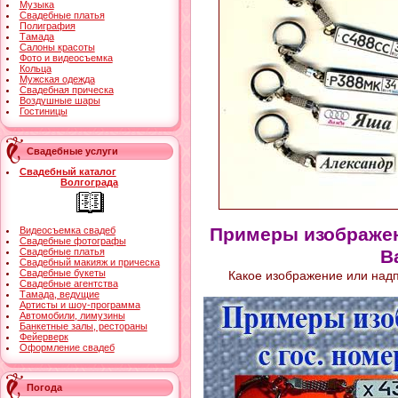
Музыка
Свадебные платья
Полиграфия
Тамада
Салоны красоты
Фото и видеосъемка
Кольца
Мужская одежда
Свадебная прическа
Воздушные шары
Гостиницы
Свадебные услуги
Свадебный каталог
Волгограда
Примеры изображен
Видеосъемка свадеб
Свадебные фотографы
Свадебные платья
В
Свадебный макияж и прическа
Свадебные букеты
Какое изображение или надпи
Свадебные агентства
Тамада, ведущие
Артисты и шоу-программа
Автомобили, лимузины
Банкетные залы, рестораны
Фейерверк
Оформление свадеб
Погода