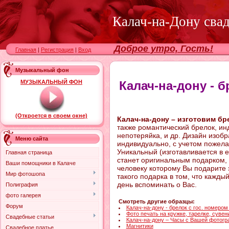
Калач-на-Дону сва
Доброе утро, Гость!
Главная
|
Регистрация
|
Вход
Музыкальный фон
МУЗЫКАЛЬНЫЙ ФОН
Калач-на-дону - б
(Откроется в своем окне)
Калач-на-дону – изготовим бр
также романтический брелок, ин
непотеряйка, и др. Дизайн изоб
Меню сайта
индивидуально, с учетом пожела
Уникальный (изготавливается в 
Главная страница
станет оригинальным подарком, 
Ваши помощники в Калаче
человеку которому Вы подарите
Мир фотошопа
такого подарка в том, что кажды
день вспоминать о Вас.
Полиграфия
фото галерея
Смотреть другие образцы:
Форум
Калач-на-дону - брелок с гос. номером
Фото печать на кружке, тарелке, сувен
Свадебные статьи
Калач-на-дону – Часы с Вашей фотог
Магнитики
Свадебное платье