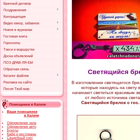
Брачный договор
Поздравления
Контрацепция
Видео юмор, забавное
Новое в журналах
Гостевая книга
Гороскопы
Такси и маршрутки
Доска объявлений
ПОЗ-ДРАВ-ЛЯ-ЕМ
Обратная связь
Светящийся бре
Каталог файлов
В изготовлении светящегося бр
Реклама на сайте
которые находясь на свету в
Песня Твой мир
начинают светиться красивым з
от любого источника света
Светящийся брелок с гос
Помощники в Калаче
Ваши помощники
в Калаче
Оформление зала
Оформление авто
Букеты
Кафе и рестораны
Свадебный торт