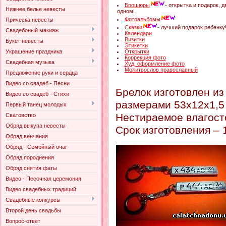
Брошюры
- открытка и подарок, д
Нижнее белье невесты
одном!
Фотоальбомы
Прическа невесты
Сказки
- лучший подарок ребенку
Свадебоный макияж
Календари
Визитки
Букет невесты
Этикетки
Открытки
Украшение праздника
Коррекция фото
Свадебная музыка
Худ. оформление фото
Молитвослов православный
Предложение руки и сердца
Видео со свадеб - Песни
Брелок изготовлен и
Видео со свадеб - Стихи
размерами 53х12х1,5
Первый танец молодых
Нестираемое влагост
Сватовство
Обряд выкупа невесты
Срок изготовления – 
Обряд венчания
Обряд - Семейный очаг
Обряд породнения
Обряд снятия фаты
Видео - Песочная церемония
Видео свадебных традиций
Свадебные конкурсы
Второй день свадьбы
Вопрос-ответ