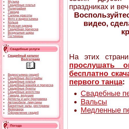
Музыка
праздниках и веч
Свадебные платья
Полиграфия
Тамада
Воспользуйте
Салоны красоты
Фото и видеосъемка
видео, сдел
Кольца
Мужская одежда
Свадебная прическа
к
Воздушные шары
Гостиницы
Свадебные услуги
На этих стран
Свадебный каталог
Волгограда
прослушать о
бесплатно скач
Видеосъемка свадеб
Свадебные фотографы
первого танца
:
Свадебные платья
Свадебный макияж и прическа
Свадебные букеты
Свадебные пе
Свадебные агентства
Тамада, ведущие
Артисты и шоу-программа
Вальсы
Автомобили, лимузины
Банкетные залы, рестораны
Медленные п
Фейерверк
Оформление свадеб
Погода