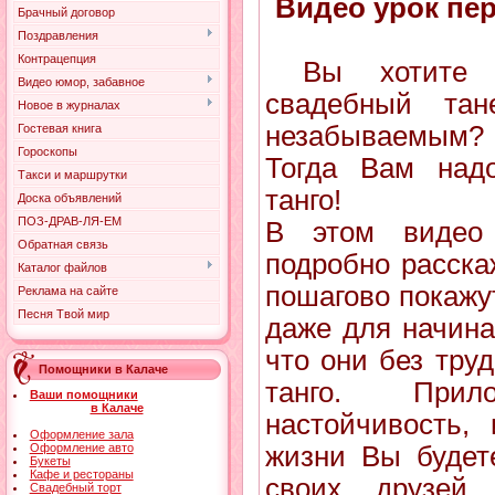
Видео урок пер
Брачный договор
Поздравления
Контрацепция
Вы хотите 
Видео юмор, забавное
свадебный та
Новое в журналах
незабываемым?
Гостевая книга
Гороскопы
Тогда Вам надо
Такси и маршрутки
танго!
Доска объявлений
ПОЗ-ДРАВ-ЛЯ-ЕМ
В этом видео 
Обратная связь
подробно расска
Каталог файлов
пошагово покажут
Реклама на сайте
Песня Твой мир
даже для начина
что они без труд
Помощники в Калаче
танго. При
Ваши помощники
в Калаче
настойчивость,
Оформление зала
жизни Вы будет
Оформление авто
Букеты
Кафе и рестораны
своих друзей
Свадебный торт