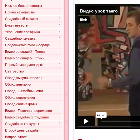
Нижнее белье невесты
Прическа невесты
Свадебоный макияж
Букет невесты
Украшение праздника
Свадебная музыка
Предложение руки и сердца
Видео со свадеб - Песни
Видео со свадеб - Стихи
Первый танец молодых
Сватовство
Обряд выкупа невесты
Обряд венчания
Обряд - Семейный очаг
Обряд породнения
Обряд снятия фаты
Видео - Песочная церемония
Видео свадебных традиций
Свадебные конкурсы
Второй день свадьбы
Вопрос-ответ