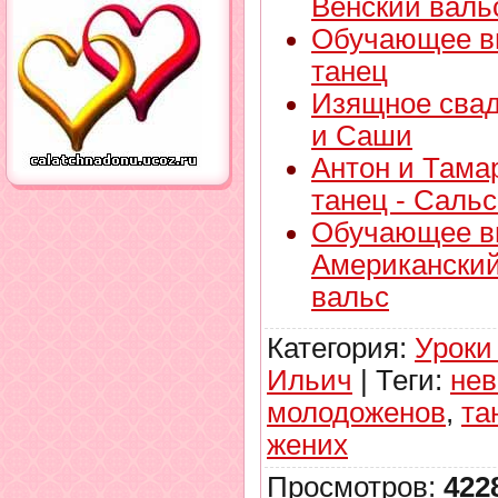
Венский валь
Обучающее ви
танец
Изящное свад
и Саши
Антон и Тама
танец - Саль
Обучающее в
Американский
вальс
Категория
:
Уроки
Ильич
|
Теги
:
нев
молодоженов
,
та
жених
Просмотров
:
422