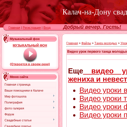
Калач-на-Дону сва
Добрый вечер, Гость!
Главная
|
Регистрация
|
Вход
Музыкальный фон
Главная
»
Файлы
»
Танец молодых
»
Урок
МУЗЫКАЛЬНЫЙ ФОН
Видео урок первого танца молодых
(Откроется в своем окне)
Еще
видео ур
жениха и невес
Меню сайта
Главная страница
Видео уроки 
Ваши помощники в Калаче
Видео уроки т
Мир фотошопа
Полиграфия
Видео уроки 
фото галерея
Видео уроки 
Форум
Свадебные статьи
Свадебное платье