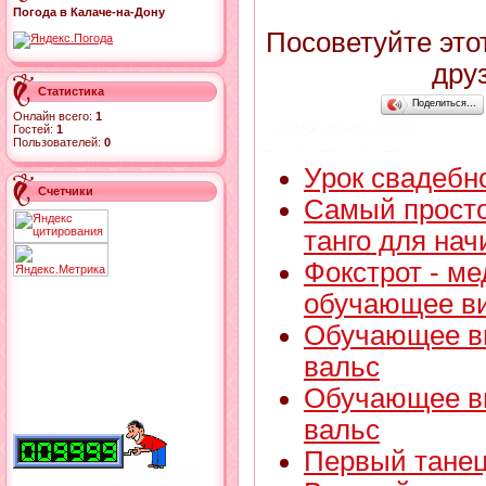
Погода в Калаче-на-Дону
Посоветуйте это
дру
Статистика
Поделиться…
Онлайн всего:
1
Гостей:
1
Пользователей:
0
Урок свадебно
Счетчики
Самый просто
танго для на
Фокстрот - м
обучающее в
Обучающее ви
вальс
Обучающее ви
вальс
Первый танец