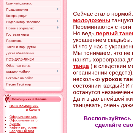
Брачный договор
Поздравления
Сейчас стало нормой,
Контрацепция
молодожены
танцуют
Видео юмор, забавное
Переминаются с ноги 
Новое в журналах
Но ведь
первый тан
Гостевая книга
украшением свадьбы.
Гороскопы
И что у нас с украшен
Такси и маршрутки
Мы понимаем, что не 
Доска объявлений
нанять хореографа д
ПОЗ-ДРАВ-ЛЯ-ЕМ
танца
( в следствии 
Обратная связь
ограничении средств)
Каталог файлов
несколько
уроков та
Реклама на сайте
Песня Твой мир
состоянии каждый! И 
останутся незамеченны
Да и в дальнейшей жи
Помощники в Калаче
танцевать, очень даж
Ваши помощники
в Калаче
Оформление зала
Воспользуйтесь
Оформление авто
сделайте сво
Букеты
Кафе и рестораны
Свадебный торт