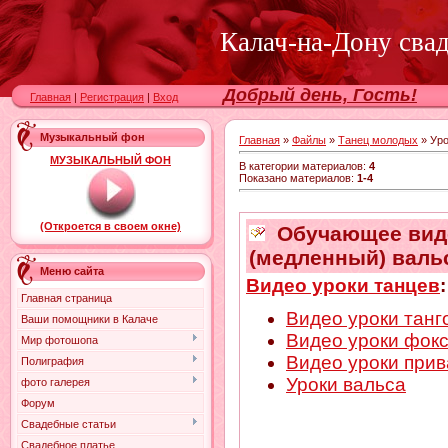
Калач-на-Дону сва
Добрый день, Гость!
Главная
|
Регистрация
|
Вход
Музыкальный фон
Главная
»
Файлы
»
Танец молодых
» Уро
МУЗЫКАЛЬНЫЙ ФОН
В категории материалов
:
4
Показано материалов
:
1-4
(Откроется в своем окне)
Обучающее виде
(медленный) валь
Меню сайта
Видео уроки танцев
:
Главная страница
Видео уроки танг
Ваши помощники в Калаче
Видео уроки фок
Мир фотошопа
Видео уроки прив
Полиграфия
Уроки вальса
фото галерея
Форум
Свадебные статьи
Свадебное платье