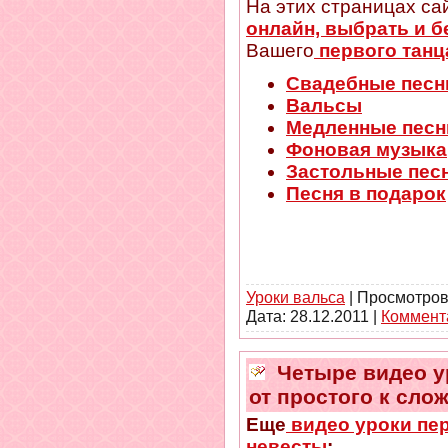
На этих страницах са
онлайн, выбрать и б
Вашего
первого танц
Свадебные песн
Вальсы
Медленные песн
Фоновая музыка
Застольные пес
Песня в подарок
Уроки вальса
| Просмотров
Дата:
28.12.2011
|
Коммента
Четыре видео ур
от простого к сло
Еще
видео уроки пер
невесты
: