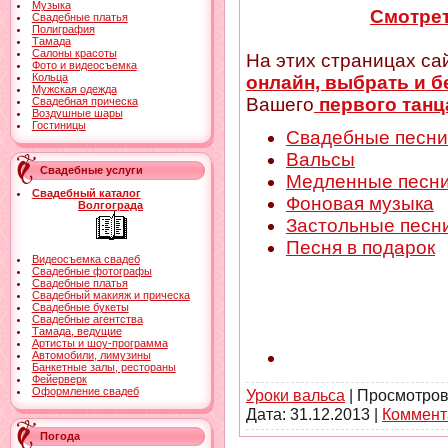
Музыка
Смотрет
Свадебные платья
Полиграфия
Тамада
Салоны красоты
На этих страницах са
Фото и видеосъемка
Кольца
онлайн, выбрать и б
Мужская одежда
Вашего
первого танц
Свадебная прическа
Воздушные шары
Гостиницы
Свадебные песни
Вальсы
Свадебные услуги
Медленные песн
Свадебный каталог
Фоновая музыка
Волгограда
Застольные песн
Песня в подарок
Видеосъемка свадеб
Свадебные фотографы
Свадебные платья
Свадебный макияж и прическа
Свадебные букеты
Свадебные агентства
Тамада, ведущие
Артисты и шоу-программа
Автомобили, лимузины
Банкетные залы, рестораны
Фейерверк
Оформление свадеб
Уроки вальса
| Просмотров
Дата:
31.12.2013
|
Коммент
Погода