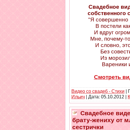
Свадебное вид
собственного 
"Я совершенно 
В постели ка
И вдруг огро
Мне, почему-то
И словно, эт
Без совест
Из морозил
Вареники и
Смотреть ви
Видео со свадеб - Стихи
| 
Ильич
| Дата:
05.10.2012
|
Свадебное видео
брату-жениху от м
сестрички