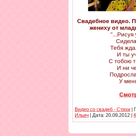
Свадебное видео. П
жениху от млад
"...Рисуя
Сидела
Тебя ждал
И ты у
С тобою т
И ни ч
Подросла 
У меня
Смотр
Видео со свадеб - Стихи
| 
Ильич
| Дата:
20.09.2012
|