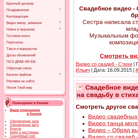
Брачный договор
Свадебное видео - 
Поздравления
бр
Контрацепция
Сестра написала с
Видео юмор, забавное
млад
Новое в журналах
Музыкальным фон
Гостевая книга
композиция
Гороскопы
Такси и маршрутки
Смотреть ви
Доска объявлений
ПОЗ-ДРАВ-ЛЯ-ЕМ
Видео со свадеб - Стихи
| 
Обратная связь
Ильич
| Дата:
16.09.2015
|
Каталог файлов
Реклама на сайте
Свадебное видео
Песня Твой мир
на свадьбу в стих
Помощники в Калаче
Смотреть другое св
Ваши помощники
в Калаче
Видео свадебных 
Оформление зала
Видео танца мол
Оформление авто
Букеты
Видео – Обряд в
Кафе и рестораны
Видео со свадеб 
Свадебный торт