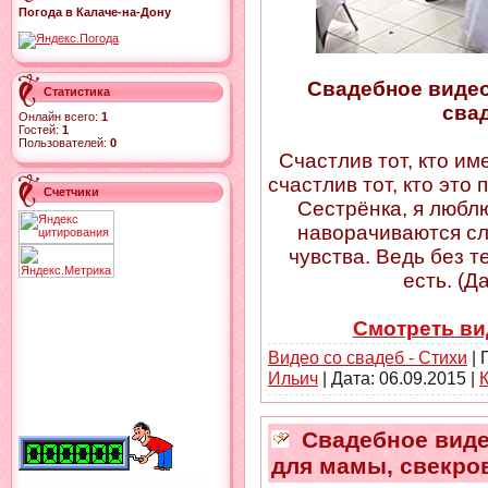
Погода в Калаче-на-Дону
Свадебное видео
Статистика
свад
Онлайн всего:
1
Гостей:
1
Пользователей:
0
Счастлив тот, кто им
счастлив тот, кто это
Счетчики
Сестрёнка, я люблю
наворачиваются сл
чувства. Ведь без те
есть. (Д
Смотреть ви
Видео со свадеб - Стихи
| 
Ильич
| Дата:
06.09.2015
|
Свадебное видео
для мамы, свекро