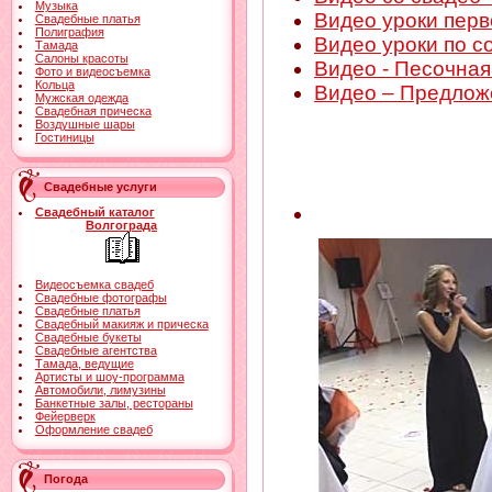
Музыка
Видео уроки пер
Свадебные платья
Полиграфия
Видео уроки по с
Тамада
Салоны красоты
Видео - Песочна
Фото и видеосъемка
Кольца
Видео – Предлож
Мужская одежда
Свадебная прическа
Воздушные шары
Гостиницы
Свадебные услуги
Свадебный каталог
Волгограда
Видеосъемка свадеб
Свадебные фотографы
Свадебные платья
Свадебный макияж и прическа
Свадебные букеты
Свадебные агентства
Тамада, ведущие
Артисты и шоу-программа
Автомобили, лимузины
Банкетные залы, рестораны
Фейерверк
Оформление свадеб
Погода