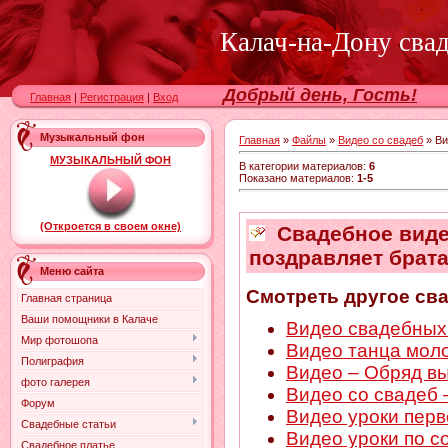
Калач-на-Дону сва
Добрый день, Гость!
Главная
|
Регистрация
|
Вход
Музыкальный фон
Главная
»
Файлы
»
Видео со свадеб
» Ви
МУЗЫКАЛЬНЫЙ ФОН
В категории материалов
:
6
Показано материалов
:
1-5
(Откроется в своем окне)
Свадебное видео
поздравляет брат
Меню сайта
Смотреть другое св
Главная страница
Ваши помощники в Калаче
Видео свадебных 
Мир фотошопа
Видео танца мол
Полиграфия
Видео – Обряд в
фото галерея
Видео со свадеб 
Форум
Видео уроки пер
Свадебные статьи
Видео уроки по с
Свадебное платье