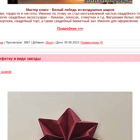
Мастер класс - Белый лебедь из воздушных шаров
ви, гордости и чистоты. Именно по этому он стал неотъемлемой частью свадебного т
ногих свадебных аксессуарах – бокалах, поносах, этикетках и т.д. Фигурками белых 
кортежа, свадебный торт, а также свадебный банкетный зал. Именно для оформления..
Подробнее >>>
ров
| Просмотров: 3867 | Добавил:
Ильич
| Дата:
05.06.2013
|
Комментарии (0)
лфетку в виде звезды
х шаров