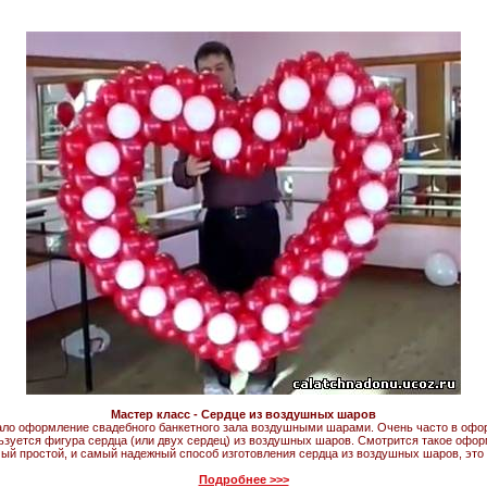
Мастер класс - Сердце из воздушных шаров
ло оформление свадебного банкетного зала воздушными шарами. Очень часто в офор
ьзуется фигура сердца (или двух сердец) из воздушных шаров. Смотрится такое оформ
й простой, и самый надежный способ изготовления сердца из воздушных шаров, это и
Подробнее >>>