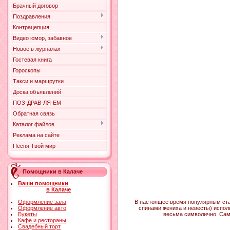
Брачный договор
Поздравления
Контрацепция
Видео юмор, забавное
Новое в журналах
Гостевая книга
Гороскопы
Такси и маршрутки
Доска объявлений
ПОЗ-ДРАВ-ЛЯ-ЕМ
Обратная связь
Каталог файлов
Реклама на сайте
Песня Твой мир
Помощники в Калаче
Ваши помощники
в Калаче
Оформление зала
В настоящее время популярным ста
Оформление авто
спинами жениха и невесты) испол
Букеты
весьма символично. Самы
Кафе и рестораны
Свадебный торт