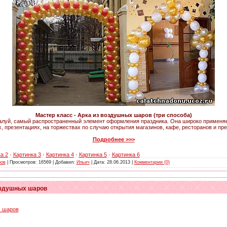
Мастер класс - Арка из воздушных шаров (три способа)
луй, самый распространенный элемент оформления праздника. Она широко применяет
, презентациях, на торжествах по случаю открытия магазинов, кафе, ресторанов и пре
Подробнее >>>
а 2
·
Картинка 3
·
Картинка 4
·
Картинка 5
·
Картинка 6
ров
| Просмотров: 16569 | Добавил:
Ильич
| Дата:
28.06.2013
|
Комментарии (0)
оздушных шаров
х шаров