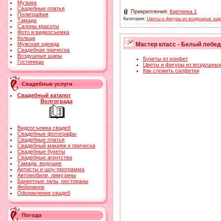
Музыка
Свадебные платья
Прикрепления:
Картинка 1
Полиграфия
Категория:
Цветы и фигуры из воздушных ша
Тамада
Салоны красоты
Фото и видеосъемка
Кольца
Мужская одежда
Мастер класс - Белый лебед
Свадебная прическа
Воздушные шары
Букеты из конфет
Гостиницы
Цветы и фигуры из воздушны
Как сложить салфетки
Свадебные услуги
Свадебный каталог
Волгограда
Видеосъемка свадеб
Свадебные фотографы
Свадебные платья
Свадебный макияж и прическа
Свадебные букеты
Свадебные агентства
Тамада, ведущие
Артисты и шоу-программа
Автомобили, лимузины
Банкетные залы, рестораны
Фейерверк
Оформление свадеб
Погода