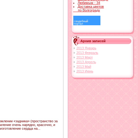
Любимым - 34
Доставка цветов
по Волгограду
свадебный
портал
Архив записей
2013 Январь
2013 Февраль
2013 Март
2013 Апрель
2013 Май
2013 Июнь
млении «задника» (пространство за
ление очень нарядно, красочно, и
зготовление сердца на...