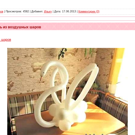
ров
| Просмотров: 4582 | Добавил:
Ильич
| Дата:
17.06.2013
|
Комментарии (0)
ь из воздушных шаров
х шаров