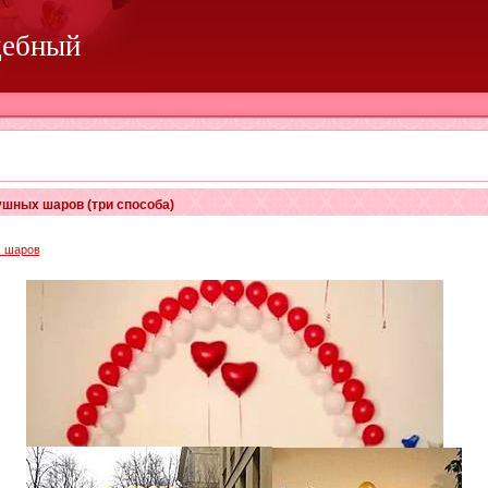
дебный
ушных шаров (три способа)
х шаров