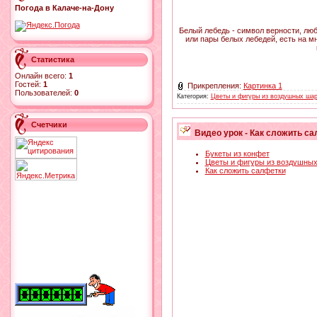
Погода в Калаче-на-Дону
Белый лебедь - символ верности, люб
или пары белых лебедей, есть на м
Статистика
Онлайн всего:
1
Гостей:
1
Прикрепления:
Картинка 1
Пользователей:
0
Категория:
Цветы и фигуры из воздушных ша
Счетчики
Видео урок - Как сложить са
Букеты из конфет
Цветы и фигуры из воздушны
Как сложить салфетки