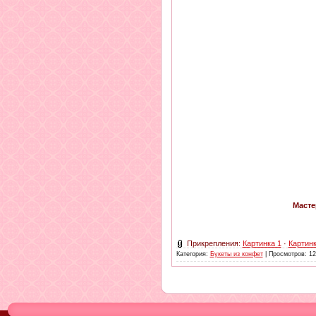
Масте
Прикрепления:
Картинка 1
·
Картинк
Категория:
Букеты из конфет
| Просмотров: 12