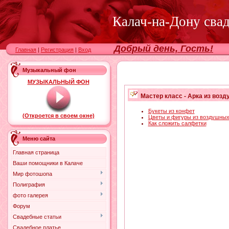
Калач-на-Дону сва
Добрый день, Гость!
Главная
|
Регистрация
|
Вход
Музыкальный фон
МУЗЫКАЛЬНЫЙ ФОН
Мастер класс - Арка из возд
Букеты из конфет
(Откроется в своем окне)
Цветы и фигуры из воздушны
Как сложить салфетки
Меню сайта
Главная страница
Ваши помощники в Калаче
Мир фотошопа
Полиграфия
фото галерея
Форум
Свадебные статьи
Свадебное платье