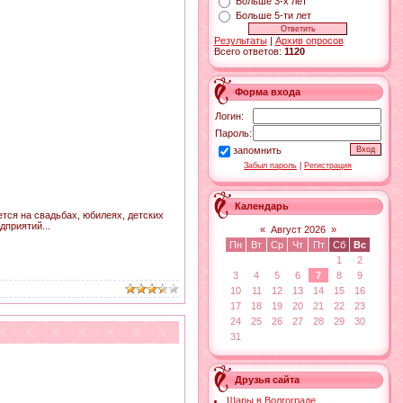
Больше 3-х лет
Больше 5-ти лет
Результаты
|
Архив опросов
Всего ответов:
1120
Форма входа
Логин:
Пароль:
запомнить
Забыл пароль
|
Регистрация
Календарь
ся на свадьбах, юбилеях, детских
дприятий...
«
Август 2026
»
Пн
Вт
Ср
Чт
Пт
Сб
Вс
1
2
3
4
5
6
7
8
9
10
11
12
13
14
15
16
17
18
19
20
21
22
23
24
25
26
27
28
29
30
31
Друзья сайта
Шары в Волгограде