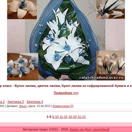
р класс - Бутон лилии, цветок лилии, букет лилии из гофрированной бумаги и 
Подробнее >>>
а 2
·
Картинка 3
·
Картинка 4
932 | Добавил:
Ильич
| Дата:
15.04.2013
|
Комментарии (0)
1-5
6-10
11-15
16-20
21-21
Авторское право ©2011 - 2026,
Калач-на-Дону свадебный