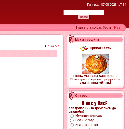
Пятница, 07.08.2026, 17:54
Приветствую Вас
Гость
|
RSS
Мини профиль
1
2
3
4
5
»
Привет Гость
Гость, мы рады Вас видеть.
Пожалуйста зарегистрируйтесь
или авторизуйтесь!
Опросы
Как долго Вы встречались до
свадьбы?
Меньше полугода
Больше года
Больше 2-х лет