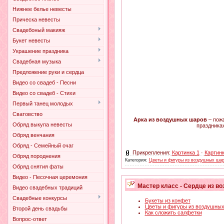
Нижнее белье невесты
Прическа невесты
Свадебоный макияж
Букет невесты
Украшение праздника
Свадебная музыка
Предложение руки и сердца
Видео со свадеб - Песни
Видео со свадеб - Стихи
Первый танец молодых
Сватовство
Арка из воздушных шаров
– пожа
Обряд выкупа невесты
праздниках
Обряд венчания
Обряд - Семейный очаг
Прикрепления:
Картинка 1
·
Картинк
Обряд породнения
Категория:
Цветы и фигуры из воздушных ша
Обряд снятия фаты
Видео - Песочная церемония
Мастер класс - Сердце из в
Видео свадебных традиций
Свадебные конкурсы
Букеты из конфет
Цветы и фигуры из воздушны
Второй день свадьбы
Как сложить салфетки
Вопрос-ответ