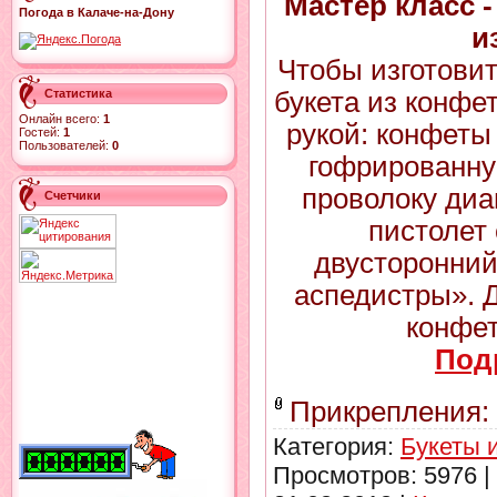
Мастер класс 
Погода в Калаче-на-Дону
и
Чтобы изготови
букета из конфе
Статистика
Онлайн всего:
1
рукой: конфеты
Гостей:
1
Пользователей:
0
гофрированную
проволоку диа
Счетчики
пистолет 
двусторонний 
аспедистры». 
конфет
Под
Прикрепления:
Категория:
Букеты 
Просмотров: 5976 |