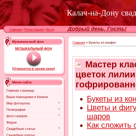
Калач-на-Дону сва
Добрый день, Гость!
Главная
|
Регистрация
|
Вход
Музыкальный фон
Главная
»
Букеты из конфет
МУЗЫКАЛЬНЫЙ ФОН
Мастер клас
(Откроется в своем окне)
цветок лилии
гофрированн
Меню сайта
Главная страница
Букеты из ко
Ваши помощники в Калаче
Мир фотошопа
Цветы и фиг
Полиграфия
шаров
фото галерея
Форум
Как сложить 
Свадебные статьи
Свадебное платье