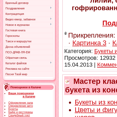
лилии, 
Брачный договор
гофрированн
Поздравления
Контрацепция
Видео юмор, забавное
Под
Новое в журналах
Гостевая книга
Прикрепления:
Гороскопы
·
Картинка 3
·
К
Такси и маршрутки
Доска объявлений
Категория:
Букеты 
ПОЗ-ДРАВ-ЛЯ-ЕМ
Просмотров: 12932 
Обратная связь
15.04.2013
|
Коммен
Каталог файлов
Реклама на сайте
Песня Твой мир
Мастер кла
Помощники в Калаче
букета из ко
Ваши помощники
в Калаче
Букеты из ко
Оформление зала
Оформление авто
Цветы и фиг
Букеты
Кафе и рестораны
Свадебный торт