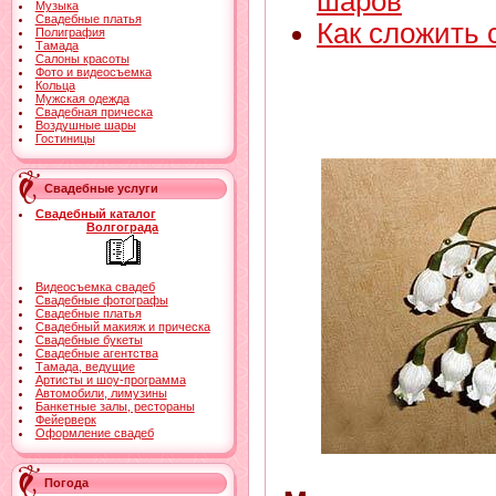
шаров
Музыка
Свадебные платья
Как сложить 
Полиграфия
Тамада
Салоны красоты
Фото и видеосъемка
Кольца
Мужская одежда
Свадебная прическа
Воздушные шары
Гостиницы
Свадебные услуги
Свадебный каталог
Волгограда
Видеосъемка свадеб
Свадебные фотографы
Свадебные платья
Свадебный макияж и прическа
Свадебные букеты
Свадебные агентства
Тамада, ведущие
Артисты и шоу-программа
Автомобили, лимузины
Банкетные залы, рестораны
Фейерверк
Оформление свадеб
Погода