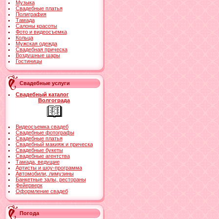
Музыка
Свадебные платья
Полиграфия
Тамада
Салоны красоты
Фото и видеосъемка
Кольца
Мужская одежда
Свадебная прическа
Воздушные шары
Гостиницы
Свадебные услуги
Свадебный каталог
Волгограда
Видеосъемка свадеб
Свадебные фотографы
Свадебные платья
Свадебный макияж и прическа
Свадебные букеты
Свадебные агентства
Тамада, ведущие
Артисты и шоу-программа
Автомобили, лимузины
Банкетные залы, рестораны
Фейерверк
Оформление свадеб
Погода