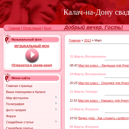
Калач-на-Дону сва
Добрый вечер, Гость!
Главная
|
Регистрация
|
Вход
Музыкальный фон
Главная
»
2013
»
Март
МУЗЫКАЛЬНЫЙ ФОН
31 Марта, Воскресенье
(Откроется в своем окне)
08:43
Мастер класс - Ландыши для буке
24 Марта, Воскресенье
Меню сайта
20:25
Мастер класс - Орхидея для буке
Главная страница
21 Марта, Четверг
Ваши помощники в Калаче
Мир фотошопа
11:52
Мастер класс - Нарцисс для букет
Полиграфия
12 Марта, Вторник
фото галерея
Форум
10:52
Видео урок - Как сложить салфетк
Свадебные статьи
05 Марта, Вторник
Свадебное платье