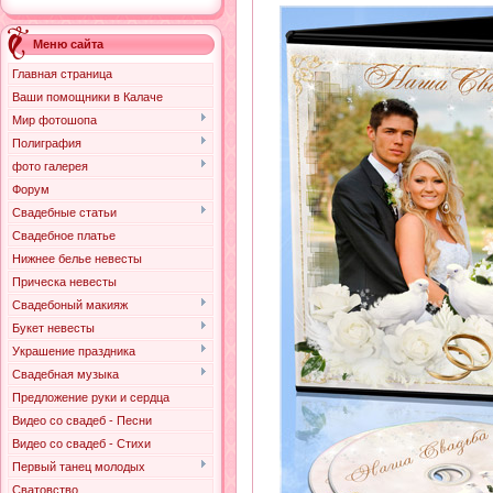
Меню сайта
Главная страница
Ваши помощники в Калаче
Мир фотошопа
Полиграфия
фото галерея
Форум
Свадебные статьи
Свадебное платье
Нижнее белье невесты
Прическа невесты
Свадебоный макияж
Букет невесты
Украшение праздника
Свадебная музыка
Предложение руки и сердца
Видео со свадеб - Песни
Видео со свадеб - Стихи
Первый танец молодых
Сватовство