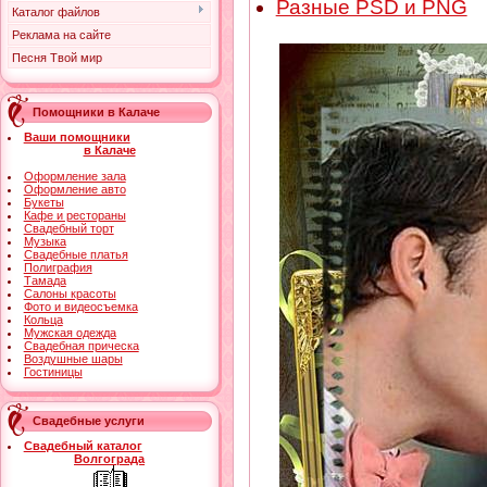
Разные PSD и PNG
Каталог файлов
Реклама на сайте
Песня Твой мир
Помощники в Калаче
Ваши помощники
в Калаче
Оформление зала
Оформление авто
Букеты
Кафе и рестораны
Свадебный торт
Музыка
Свадебные платья
Полиграфия
Тамада
Салоны красоты
Фото и видеосъемка
Кольца
Мужская одежда
Свадебная прическа
Воздушные шары
Гостиницы
Свадебные услуги
Свадебный каталог
Волгограда