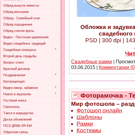
Обряд выкупа невесты
Обряд венчания
Обряд - Семейный очаг
Обряд породнения
Обложка и задувк
Обряд снятия фаты
свадебного 
Видео - Песочная церемония
PSD | 300 dpi | 14
Видео свадебных традиций
Свадебные конкурсы
Чи
Второй день свадьбы
Свадебные рамки
| Просмот
Вопрос-ответ
03.06.2015
|
Комментарии (0
Брачный договор
Поздравления
Контрацепция
Видео юмор, забавное
Фоторамочка - Те
Новое в журналах
Гостевая книга
Мир фотошопа – разд
Гороскопы
Фотошоп онлайн
Такси и маршрутки
Шаблоны
Доска объявлений
Рамки
ПОЗ-ДРАВ-ЛЯ-ЕМ
Костюмы
Обратная связь