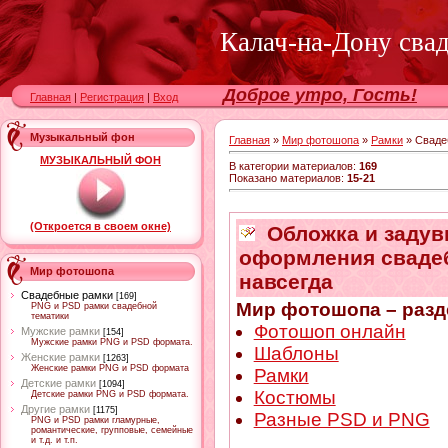
Калач-на-Дону сва
Доброе утро, Гость!
Главная
|
Регистрация
|
Вход
Музыкальный фон
Главная
»
Мир фотошопа
»
Рамки
» Сваде
МУЗЫКАЛЬНЫЙ ФОН
В категории материалов
:
169
Показано материалов
:
15-21
(Откроется в своем окне)
Обложка и задувк
оформления свадеб
Мир фотошопа
навсегда
Свадебные рамки
[169]
Мир фотошопа – разд
PNG и PSD рамки свадебной
тематики
Фотошоп онлайн
Мужские рамки
[154]
Мужские рамки PNG и PSD формата.
Шаблоны
Женские рамки
[1263]
Женские рамки PNG и PSD формата
Рамки
Детские рамки
[1094]
Костюмы
Детские рамки PNG и PSD формата.
Другие рамки
[1175]
Разные PSD и PNG
PNG и PSD рамки гламурные,
романтические, групповые, семейные
и т.д. и т.п.