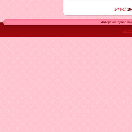
1-7
8-14
15
Авторское право ©20
Конст