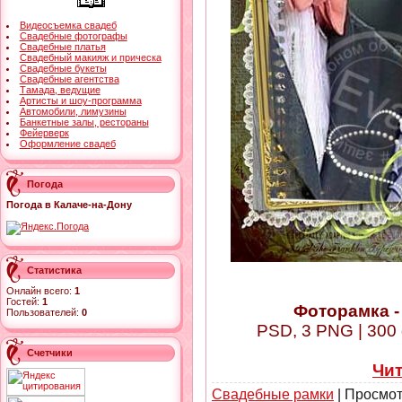
Видеосъемка свадеб
Свадебные фотографы
Свадебные платья
Свадебный макияж и прическа
Свадебные букеты
Свадебные агентства
Тамада, ведущие
Артисты и шоу-программа
Автомобили, лимузины
Банкетные залы, рестораны
Фейерверк
Оформление свадеб
Погода
Погода в Калаче-на-Дону
Статистика
Онлайн всего:
1
Гостей:
1
Фоторамка -
Пользователей:
0
PSD, 3 PNG | 300 
Счетчики
Чи
Свадебные рамки
| Просмот