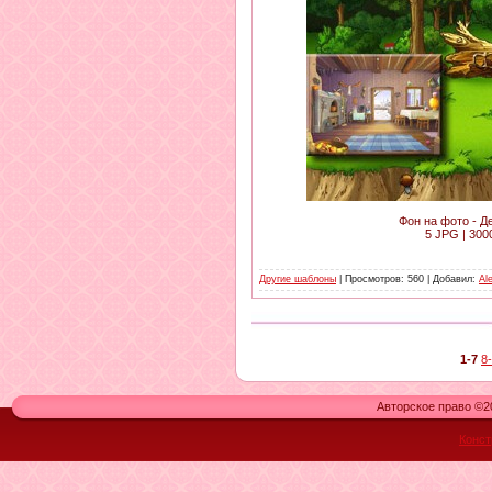
Фон на фото - Д
5 JPG | 300
Другие шаблоны
| Просмотров: 560 | Добавил:
Al
1-7
8
Авторское право ©20
Конст