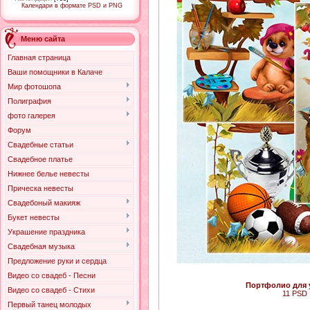
Календари в формате PSD и PNG
Меню сайта
Главная страница
Ваши помощники в Калаче
Мир фотошопа
Полиграфия
фото галерея
Форум
Свадебные статьи
Свадебное платье
Нижнее белье невесты
Прическа невесты
Свадебоный макияж
Букет невесты
Украшение праздника
Свадебная музыка
Предложение руки и сердца
Видео со свадеб - Песни
Портфолио для 
Видео со свадеб - Стихи
11 PSD |
Первый танец молодых