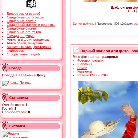
Шаблон для фот
PSD | 
Видеосъемка свадеб
Свадебные фотографы
Свадебные платья
Другие шаблоны
| Просмотров: 506 | Добавил:
эр
Свадебный макияж и прическа
Свадебные букеты
Свадебные агентства
Тамада, ведущие
Артисты и шоу-программа
Автомобили, лимузины
Банкетные залы, рестораны
Фейерверк
Парный шаблон для фотошопа 
Оформление свадеб
Мир фотошопа – разделы:
Фотошоп онлайн
Шаблоны
Рамки
Погода
Костюмы
Разные PSD и PNG
Погода в Калаче-на-Дону
Статистика
Онлайн всего:
1
Гостей:
1
Пользователей:
0
Счетчики