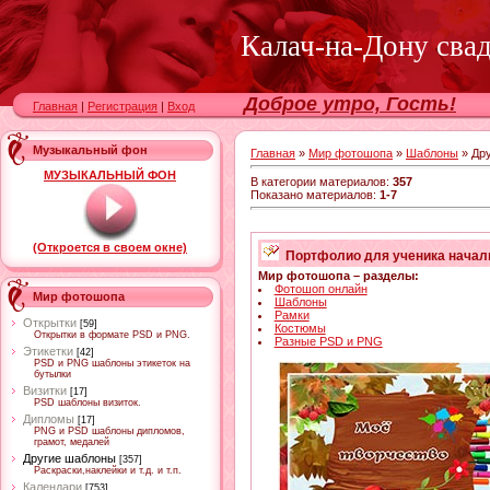
Калач-на-Дону сва
Доброе утро, Гость!
Главная
|
Регистрация
|
Вход
Музыкальный фон
Главная
»
Мир фотошопа
»
Шаблоны
» Др
МУЗЫКАЛЬНЫЙ ФОН
В категории материалов
:
357
Показано материалов
:
1-7
(Откроется в своем окне)
Портфолио для ученика началь
Мир фотошопа – разделы:
Фотошоп онлайн
Мир фотошопа
Шаблоны
Рамки
Открытки
[59]
Костюмы
Открытки в формате PSD и PNG.
Разные PSD и PNG
Этикетки
[42]
PSD и PNG шаблоны этикеток на
бутылки
Визитки
[17]
PSD шаблоны визиток.
Дипломы
[17]
PNG и PSD шаблоны дипломов,
грамот, медалей
Другие шаблоны
[357]
Раскраски,наклейки и т.д. и т.п.
Календари
[753]