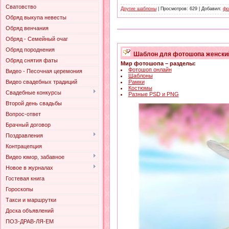
Сватовство
Другие шаблоны
| Просмотров: 629 | Добавил:
фо
Обряд выкупа невесты
Обряд венчания
Обряд - Семейный очаг
Обряд породнения
Шаблон для фотошопа женский
Обряд снятия фаты
Мир фотошопа – разделы:
Фотошоп онлайн
Видео - Песочная церемония
Шаблоны
Рамки
Видео свадебных традиций
Костюмы
Свадебные конкурсы
Разные PSD и PNG
Второй день свадьбы
Вопрос-ответ
Брачный договор
Поздравления
Контрацепция
Видео юмор, забавное
Новое в журналах
Гостевая книга
Гороскопы
Такси и маршрутки
Доска объявлений
ПОЗ-ДРАВ-ЛЯ-ЕМ