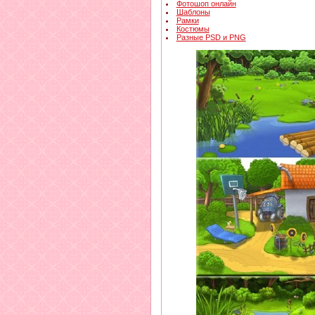
Фотошоп онлайн
Шаблоны
Рамки
Костюмы
Разные PSD и PNG