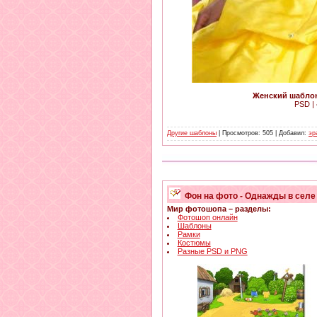
Женский шаблон
PSD | 
Другие шаблоны
| Просмотров: 505 | Добавил:
эр
Фон на фото - Однажды в селе
Мир фотошопа – разделы:
Фотошоп онлайн
Шаблоны
Рамки
Костюмы
Разные PSD и PNG