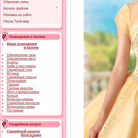
Обратная связь
Каталог файлов
Реклама на сайте
Песня Твой мир
Помощники в Калаче
Ваши помощники
в Калаче
Оформление зала
Оформление авто
Букеты
Кафе и рестораны
Свадебный торт
Музыка
Свадебные платья
Полиграфия
Тамада
Салоны красоты
Фото и видеосъемка
Кольца
Мужская одежда
Свадебная прическа
Воздушные шары
Гостиницы
Свадебные услуги
Свадебный каталог
Волгограда