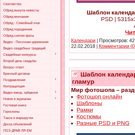
Сватовство
Обряд выкупа невесты
Шаблон календар
Обряд венчания
PSD | 5315x3
Обряд - Семейный очаг
Обряд породнения
Чи
Обряд снятия фаты
Календари
| Просмотров: 42
Видео - Песочная церемония
22.02.2018
|
Комментарии (0
Видео свадебных традиций
Свадебные конкурсы
Второй день свадьбы
Вопрос-ответ
Шаблон календаря
Брачный договор
гламур
Поздравления
Контрацепция
Мир фотошопа – разд
Видео юмор, забавное
Фотошоп онлайн
Новое в журналах
Шаблоны
Гостевая книга
Рамки
Гороскопы
Костюмы
Такси и маршрутки
Разные PSD и PNG
Доска объявлений
ПОЗ-ДРАВ-ЛЯ-ЕМ