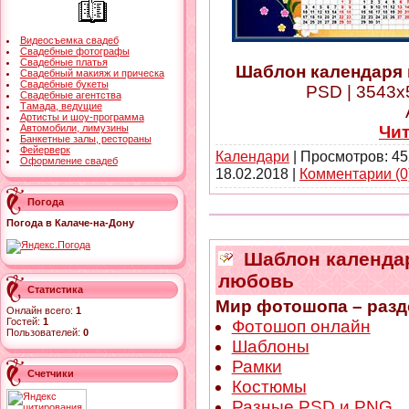
Видеосъемка свадеб
Свадебные фотографы
Свадебные платья
Шаблон календаря н
Свадебный макияж и прическа
Свадебные букеты
PSD | 3543x5
Свадебные агентства
Тамада, ведущие
Артисты и шоу-программа
Чи
Автомобили, лимузины
Банкетные залы, рестораны
Фейерверк
Календари
| Просмотров: 45
Оформление свадеб
18.02.2018
|
Комментарии (0
Погода
Погода в Калаче-на-Дону
Шаблон календаря
любовь
Статистика
Мир фотошопа – разд
Онлайн всего:
1
Гостей:
1
Фотошоп онлайн
Пользователей:
0
Шаблоны
Рамки
Счетчики
Костюмы
Разные PSD и PNG