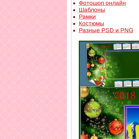
Фотошоп онлайн
Шаблоны
Рамки
Костюмы
Разные PSD и PNG