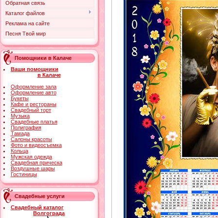
Обратная связь
Каталог файлов
Реклама на сайте
Песня Твой мир
Помощники в Калаче
Ваши помощники
в Калаче
Оформление зала
Оформление авто
Букеты
Кафе и рестораны
Свадебный торт
Музыка
Свадебные платья
Полиграфия
Тамада
Салоны красоты
Фото и видеосъемка
Кольца
Мужская одежда
Свадебная прическа
Воздушные шары
Гостиницы
Свадебные услуги
Свадебный каталог
Волгограда