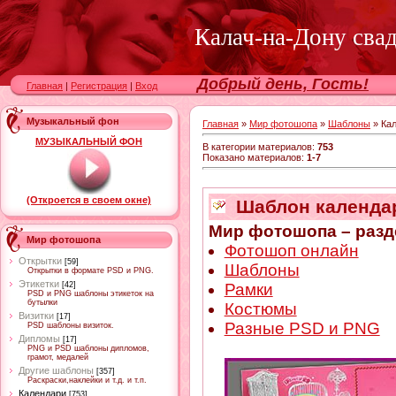
Калач-на-Дону сва
Добрый день, Гость!
Главная
|
Регистрация
|
Вход
Музыкальный фон
Главная
»
Мир фотошопа
»
Шаблоны
» Ка
МУЗЫКАЛЬНЫЙ ФОН
В категории материалов
:
753
Показано материалов
:
1-7
(Откроется в своем окне)
Шаблон календаря
Мир фотошопа – разд
Мир фотошопа
Фотошоп онлайн
Открытки
[59]
Шаблоны
Открытки в формате PSD и PNG.
Этикетки
Рамки
[42]
PSD и PNG шаблоны этикеток на
бутылки
Костюмы
Визитки
[17]
Разные PSD и PNG
PSD шаблоны визиток.
Дипломы
[17]
PNG и PSD шаблоны дипломов,
грамот, медалей
Другие шаблоны
[357]
Раскраски,наклейки и т.д. и т.п.
Календари
[753]